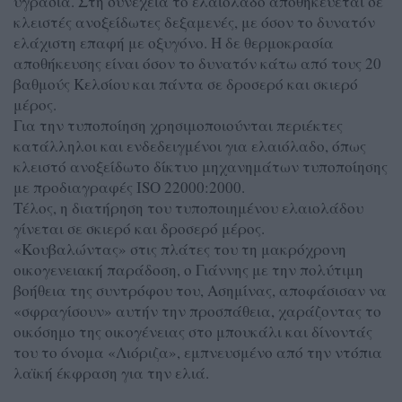
υγρασία. Στη συνέχεια το ελαιόλαδο αποθηκεύεται σε
κλειστές ανοξείδωτες δεξαμενές, με όσον το δυνατόν
ελάχιστη επαφή με οξυγόνο. Η δε θερμοκρασία
αποθήκευσης είναι όσον το δυνατόν κάτω από τους 20
βαθμούς Κελσίου και πάντα σε δροσερό και σκιερό
μέρος.
Για την τυποποίηση χρησιμοποιούνται περιέκτες
κατάλληλοι και ενδεδειγμένοι για ελαιόλαδο, όπως
κλειστό ανοξείδωτο δίκτυο μηχανημάτων τυποποίησης
με προδιαγραφές ISO 22000:2000.
Τέλος, η διατήρηση του τυποποιημένου ελαιολάδου
γίνεται σε σκιερό και δροσερό μέρος.
«Κουβαλώντας» στις πλάτες του τη μακρόχρονη
οικογενειακή παράδοση, ο Γιάννης με την πολύτιμη
βοήθεια της συντρόφου του, Ασημίνας, αποφάσισαν να
«σφραγίσουν» αυτήν την προσπάθεια, χαράζοντας το
οικόσημο της οικογένειας στο μπουκάλι και δίνοντάς
του το όνομα «Λιόριζα», εμπνευσμένο από την ντόπια
λαϊκή έκφραση για την ελιά.