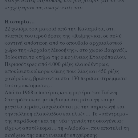
οικογενειακή παράδοση, και μας μίλησε για το νέο
«εγχείρημα» της οικογένειάς του.
Η ιστορία…
22 χιλιόμετρα μακριά από την Καλαμάτα, στις
πλαγιές του ιερού όρους της «Ιθώμης» και σε πολύ
κοντινή απόσταση από το σπουδαίο αρχαιολογικό
χώρο της «Αρχαίας Μεσσήνης», στο χωριό Βουρνάζι,
βρίσκεται το κτήμα της οικογένειας Σταυρόπουλου.
Περισσότερες από 4.000 ρίζες ελαιοδέντρων,
αποκλειστικά κορωνέικης ποικιλίας και 450 ρίζες
χονδρολιές, βρίσκονται στα 130 περίπου στρέμματα
του αγροκτήματος…
Από το 1968 ο πατέρας και η μητέρα του Γιάννη
Σταυρόπουλου, με σεβασμό στη μάνα γη και με
μεγάλο μεράκι, ασχολούνται με την παραγωγή και
την πώληση ελαιολάδου και ελιών… Το «πάντρεμα»
της παράδοσης και της νέας γενιάς της οικογένειας
είχε ως αποτέλεσμα… τη «Λιόριζα», που αποτελεί τη
συνέχεια της οικογενειακής επιχείρησης.