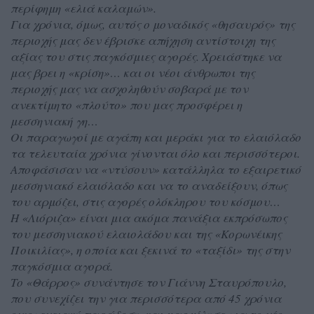
περίφημη «ελιά καλαμών».
Για χρόνια, όμως, αυτός ο μοναδικός «θησαυρός» της
περιοχής μας δεν έβρισκε απήχηση αντίστοιχη της
αξίας του στις παγκόσμιες αγορές. Χρειάστηκε να
μας βρει η «κρίση»… και οι νέοι άνθρωποι της
περιοχής μας να ασχοληθούν σοβαρά με τον
ανεκτίμητο «πλούτο» που μας προσφέρει η
μεσσηνιακή γη…
Οι παραγωγοί με αγάπη και μεράκι για το ελαιόλαδο
τα τελευταία χρόνια γίνονται όλο και περισσότεροι.
Αποφάσισαν να «ντύσουν» κατάλληλα το εξαιρετικό
μεσσηνιακό ελαιόλαδο και να το αναδείξουν, όπως
του αρμόζει, στις αγορές ολόκληρου του κόσμου…
Η «Λιόριζα» είναι μια ακόμα πανάξια εκπρόσωπος
του μεσσηνιακού ελαιολάδου και της «Κορωνέικης
Ποικιλίας», η οποία και ξεκινά το «ταξίδι» της στην
παγκόσμια αγορά.
Το «Θάρρος» συνάντησε τον Γιάννη Σταυρόπουλο,
που συνεχίζει την για περισσότερα από 45 χρόνια