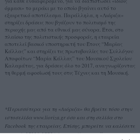
για κάθε ενδιαφερόμενο, για να διαπιστώσει «ιδίοις
όμμασι» το μεράκι με το οποίο βγαίνει αυτό το
εξαιρετικό αποτέλεσμα. Παράλληλα, η «Λιόριζα»
στηρίζει δράσεις που βγάζουν το πολιτισμό της
περιοχής μας από τα εθνικά μας σύνορα. Έτσι, στο
πλαίσιο της πολιτιστικής προσφοράς, η εταιρεία
αποτελεί βασικό υποστηρικτή του Έτους “Μαρίας
Κάλλας” και στηρίζει τις πρωτοβουλίες του Συλλόγου
Αποφοίτων “Μαρία Κάλλας” του Μουσικού Σχολείου
Καλαμάτας, για δράσεις όλο το 2017, αναγνωρίζοντας
τη θερμή αφοσίωσή τους στις Τέχνες και τη Μουσική.
*Περισσότερα για τη «Λιόριζα» θα βρείτε τόσο στην
ιστοσελίδα www.lioriza.gr όσο και στη σελίδα στο
Facebook της εταιρείας. Επίσης, μπορείτε να καλέσετε
στο τηλ. 27220-27754 ή να στείλετε email στο: