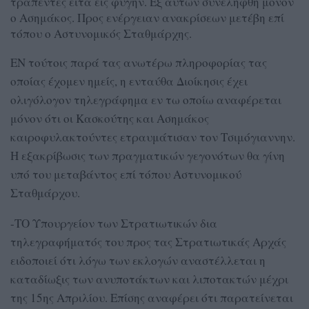
τραπέντες είτα εις φυγήν. Εξ αυτών συνελήφθη μόνον
ο Ασημάκος. Προς ενέργειαν ανακρίσεων μετέβη επί
τόπου ο Αστυνομικός Σταθμάρχης.
ΕΝ τούτοις παρά τας ανωτέρω πληροφορίας τας
οποίας έχομεν ημείς, η ενταύθα Διοίκησις έχει
ολιγόλογον τηλεγράφημα εν τω οποίω αναφέρεται
μόνον ότι οι Κασκούτης και Ασημάκος
καιροφυλακτούντες ετραυμάτισαν τον Τσιμόγιαννην.
Η εξακρίβωσις των πραγματικών γεγονότων θα γίνη
υπό του μεταβάντος επί τόπου Αστυνομικού
Σταθμάρχου.
-ΤΟ Υπουργείον των Στρατιωτικών δια
τηλεγραφήματός του προς τας Στρατιωτικάς Αρχάς
ειδοποιεί ότι λόγω των εκλογών αναστέλλεται η
καταδίωξις των ανυποτάκτων και λιποτακτών μέχρι
της 15ης Απριλίου. Επίσης αναφέρει ότι παρατείνεται