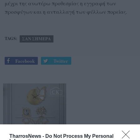
μέχρι της ανωτέρω προθεσμίας η εγγραφή των
προσφύγων και η ανταλλαγή των φύλλων πορείας.
TAGS:
ΣΑΝ ΣΗΜΕΡΑ
Facebook
Twitter
TharrosNews -
Do Not Process My Personal