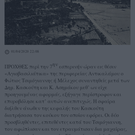
01/04/2020 22:08
ην
ΠΡΟΧΘΕΣ περί την 7
εσπερινήν ώραν εις θέσιν
«Αγιοβασιλιάτικα» της περιφερείας Αντικαλάμου ο
Φώτιος Τσιμόγιαννης ή Μέλεχος συναντηθείς μετά των
Δημ. Κασκούτη και Κ. Ασημάκου μεθ’ ων είχε
προηγουμένας αφορμάς, εξήγαγε περίστροφον και
επυροβόλησε κατ’ αυτών ανεπιτυχώς. Η σφαίρα
διήλθεν άνωθεν της κεφαλής του Κασκούτη
διατρήσασα τον κούκον τον οποίον εφόρει. Οι δύο
προσβληθέντες, επιτεθέντες κατά του Τσιμόγιαννη,
τον αφώπλισαν και τον ετραυμάτισαν δια μαχαίρας,