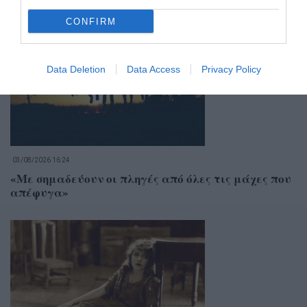
βαραίνει ο θάνατος μιας κάμπιας»
CONFIRM
Data Deletion
Data Access
Privacy Policy
03/08/2026 16:24
«Με σημαδεύουν οι πληγές από όλες τις μάχες που
απέφυγα»