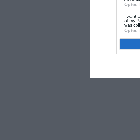
Opted 
I want t
of my P
was col
Opted 