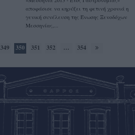
«Μεσσηνία 2013 - Έτος Γαστρονομίας»
αποφάσισε να κηρύξει τη φετινή χρονιά η
γενική συνέλευση της Ένωσης Ξενοδόχων
Μεσσηνίας,...
349
350
351
352
…
354