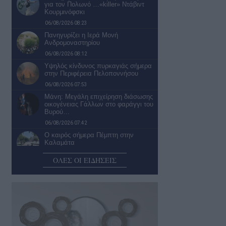
για τον Πολωνό …«killer» Ντάβιντ
Κουρμινόφσκι
06/08/2026 08:23
Πανηγυρίζει η Ιερά Μονή
Ανδρομοναστηρίου
06/08/2026 08:12
Υψηλός κίνδυνος πυρκαγιάς σήμερα
στην Περιφέρεια Πελοποννήσου
06/08/2026 07:53
Μάνη: Μεγάλη επιχείρηση διάσωσης
οικογένειας Γάλλων στο φαράγγι του
Βυρού…
06/08/2026 07:42
Ο καιρός σήμερα Πέμπτη στην
Καλαμάτα
06/08/2026 07:19
ΟΛΕΣ ΟΙ ΕΙΔΗΣΕΙΣ
Επερώτηση της Λαϊκής Συσπείρωσης
για την κατάσταση στο Πολυλίμνιο
και…
05/08/2026 22:30
Νέα φοιτητική εστία… Μια λύση που
θα άφηνε «ήσυχους» τους…
05/08/2026 22:02