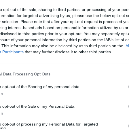
Επίσημη επίσκεψη Τατούλη σε
to opt-out of the sale, sharing to third parties, or processing of your per
Χάιφα και Άκκο
formation for targeted advertising by us, please use the below opt-out s
r selection. Please note that after your opt-out request is processed y
08/02/2013 18:50
eing interest-based ads based on personal information utilized by us or
Την ανάπτυξη συνεργασιών στον τομέα
disclosed to third parties prior to your opt-out. You may separately opt-
του τουρισμού και του πολιτισμού μεταξύ
losure of your personal information by third parties on the IAB’s list of
. This information may also be disclosed by us to third parties on the
IA
της Περιφέρειας Πελοποννήσου και των
Participants
that may further disclose it to other third parties.
πόλεων...
Καθήκον η ανάδειξη του
l Data Processing Opt Outs
αρχαιολογικού χώρου της
o opt-out of the Sharing of my personal data.
Θουρίας
In
08/02/2013 00:13
o opt-out of the Sale of my Personal Data.
ΕΤΑΙΡΕΙΑ ΤΩΝ ΦΙΛΩΝ ΤΗΣ ΑΡΧΑΙΑΣ
In
ΘΟΥΡΙΑΣ Εκλογή Διοικητικού
to opt-out of processing my Personal Data for Targeted
Συμβουλίου και Εξελεγκτικής Επιτροπής
ing.