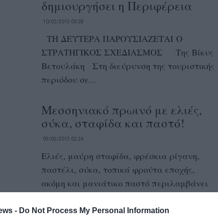
δημιουργήσει η Περιφέρεια
10/02/2013 00:28
ΤΗ ΔΕΥΤΕΡΑ ΠΑΡΟΥΣΙΑΖΕΤΑΙ Ο
ΣΤΡΑΤΗΓΙΚΟΣ ΣΧΕΔΙΑΣΜΟΣ Της Βίκυς
Βετουλάκη Στη διεύρυνση της τουριστικής
περιόδου σε...
Μεσσηνιακό πρωινό με ελιές,
σύκα, σταφίδα και παστό!
09/02/2013 02:24
Ελιές, μαύρη σταφίδα, φρέσκια ρίγανη,
παστέλι, σύκα, τοπικά φρούτα εποχής,
ακόμη και μανιάτικο παστό περιλαμβάνει
το μεσσηνιακό πρωινό...
ews -
Do Not Process My Personal Information