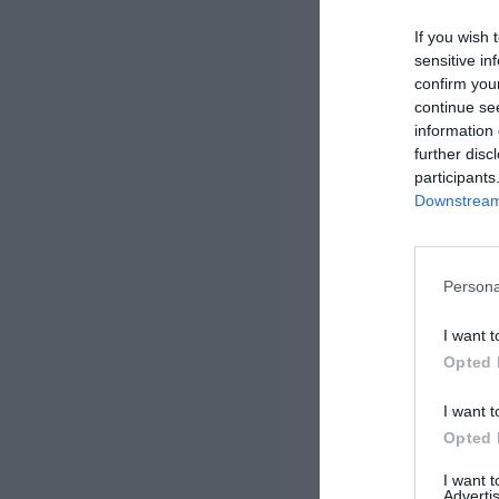
If you wish 
sensitive in
confirm you
continue se
information 
further disc
participants
Downstream 
Persona
I want t
Opted 
I want t
Opted 
I want 
Advertis