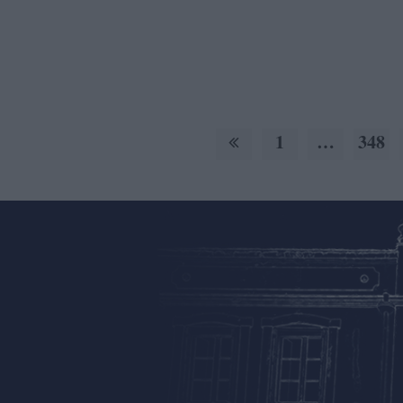
1
…
348