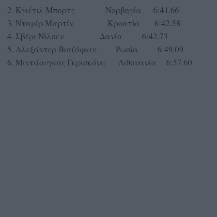
2. Κγιέτιλ Μπορτς Νορβηγία 6:41.66
3. Νταμίρ Μαρτίν Κροατία 6:42.58
4. Σβέρι Νίλσεν Δανία 6:42.73
5. Αλεξάντερ Βιαζόφκιν Ρωσία 6:49.09
6. Μιντάουγκας Γκρισκόνις Λιθουανία 6:57.60