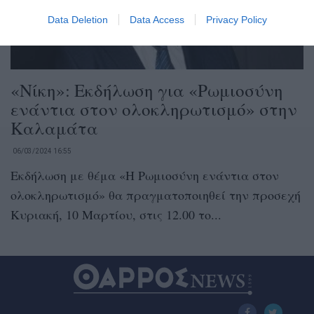
Data Deletion
Data Access
Privacy Policy
«Νίκη»: Εκδήλωση για «Ρωμιοσύνη
ενάντια στον ολοκληρωτισμό» στην
Καλαμάτα
06/03/2024 16:55
Εκδήλωση με θέμα «Η Ρωμιοσύνη ενάντια στον
ολοκληρωτισμό» θα πραγματοποιηθεί την προσεχή
Κυριακή, 10 Μαρτίου, στις 12.00 το...