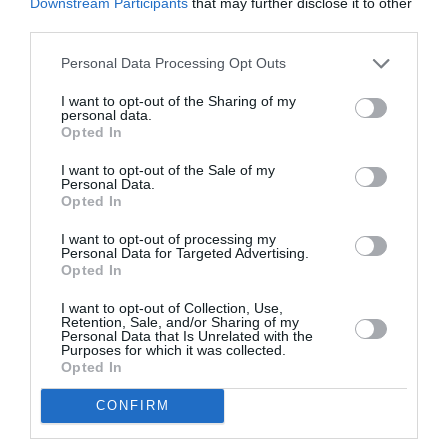
Downstream Participants
that may further disclose it to other
third parties.
Personal Data Processing Opt Outs
Βουλευτής της Νίκης εισέβαλε στην
I want to opt-out of the Sharing of my
Εθνική Πινακοθήκη και κατέστρεψε
personal data.
εκθέματα
Opted In
I want to opt-out of the Sale of my
10/03/2025 13:13
Personal Data.
Opted In
Ένα πρωτοφανές και αδιανόητο περιστατικό έλαβε
χώρα στην Εθνική Πινακοθήκη, καθώς ο βουλευτής
I want to opt-out of processing my
Personal Data for Targeted Advertising.
της Νίκης, Νίκος Παπαδόπουλος, έσπασε...
Opted In
I want to opt-out of Collection, Use,
Retention, Sale, and/or Sharing of my
Personal Data that Is Unrelated with the
Purposes for which it was collected.
Opted In
CONFIRM