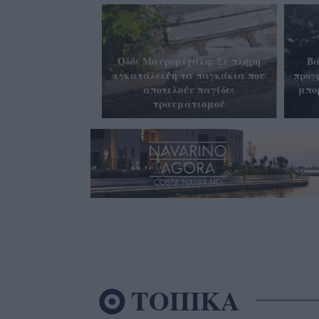
Οδός Μαυρομιχάλη: Σε πλήρη
Βά
εγκατάλειψη τα παγκάκια που
προγ
αποτελούν παγίδες
μπο
τραυματισμού
ΤΟΠΙΚΑ