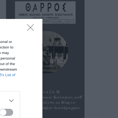
sonal or
ection to
ou may
 personal
out of the
 downstream
B’s List of
Πριν 94 χρόνια
ΧΘΕΣ την πρωίαν ο Στ. Π.
Ηλιόπουλος, κάτοικος Καλαμών, καθ’
ην στιγμήν ητοιμάζετο να θέση εις
κυκλοφορίαν κίβδηλον δεκάδραχμον
κέρμα…