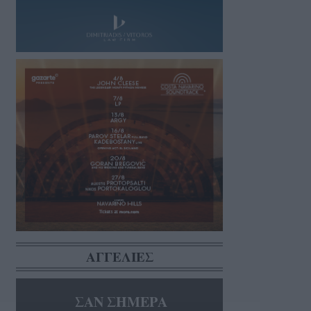
Ο Δήμος εγκαταλείπει την πρόταση
για μεταφορά του Κέντρου
Συμβουλευτικής…
07/08/2026 13:01
Απόψε οι Πυξ Λαξ επιστρέφουν
στην Καλαμάτα
07/08/2026 12:01
Στούπα: Έστειλε στον εαυτό του με
«κούριερ» σχεδόν μισό κιλό…
07/08/2026 10:58
Με «καλοκαιρινές μουσικοδρομίες»
συνεχίστηκε το 7ο Παιδικό
Πολιτιστικό Φεστιβάλ του…
07/08/2026 09:58
ΑΓΓΕΛΙΕΣ
ΣΑΝ ΣΗΜΕΡΑ