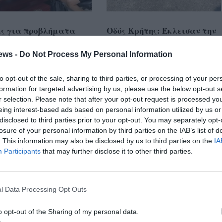
ις για προβλήματα
Οδός Κρήτης: Έκλεισαν την
σης – αποχέτευσης
τρύπα, όμως το πρόβλημα
ειλε η πρόεδρος της
παραμένει
ews -
Do Not Process My Personal Information
ας
to opt-out of the sale, sharing to third parties, or processing of your per
formation for targeted advertising by us, please use the below opt-out s
r selection. Please note that after your opt-out request is processed y
eing interest-based ads based on personal information utilized by us or
disclosed to third parties prior to your opt-out. You may separately opt-
losure of your personal information by third parties on the IAB’s list of
. This information may also be disclosed by us to third parties on the
IA
Participants
that may further disclose it to other third parties.
ημοτικό Κατάστημα
Ολική καταστροφή
οχώματος
μονοκατοικίας στη Μ.
l Data Processing Opt Outs
Αλεξάνδρου από φωτιά
o opt-out of the Sharing of my personal data.