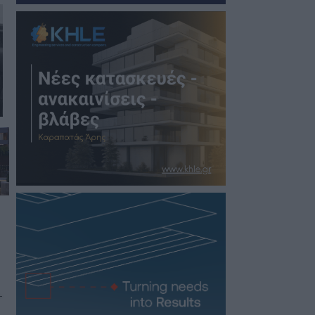
07/08/2026 17:30
Παραλίες: Έλεγχοι με drones και
MyCoast σε πάνω από 300…
07/08/2026 17:06
Οδός Κρήτης: Έκλεισαν την τρύπα,
όμως το πρόβλημα παραμένει
07/08/2026 17:01
Το Φεστιβάλ Καντίνας έρχεται στον
Άρι – Στο πλαίσιο του…
07/08/2026 16:50
Θα αλλάξει κάτι;
07/08/2026 15:47
Το Δημοτικό Κατάστημα
Ασπροχώματος
07/08/2026 15:15
Ολική καταστροφή μονοκατοικίας
στη Μ. Αλεξάνδρου από φωτιά
07/08/2026 13:24