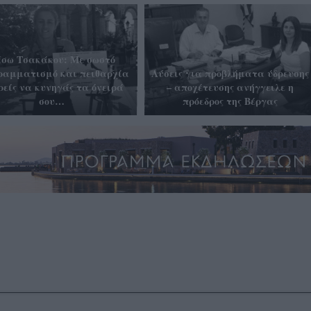
σω Τσακάκου: Με σωστό
ραμματισμό και πειθαρχία
Λύσεις για προβλήματα ύδρευσης
ρείς να κυνηγάς τα όνειρά
– αποχέτευσης ανήγγειλε η
σου…
πρόεδρος της Βέργας