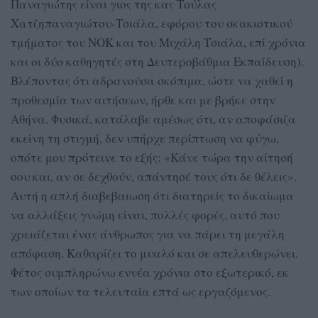
Παναγιώτης είναι γιος της κας Τούλας
Χατζηπαναγιώτου-Τσιάλα, εφόρου του σκακιστικού
τμήματος του ΝΟΚ και του Μιχάλη Τσιάλα, επί χρόνια
και οι δύο καθηγητές στη Δευτεροβάθμια Εκπαίδευση).
Βλέποντας ότι αδρανούσα σκόπιμα, ώστε να χαθεί η
προθεσμία των αιτήσεων, ήρθε και με βρήκε στην
Αθήνα. Φυσικά, κατάλαβε αμέσως ότι, αν αποφάσιζα
εκείνη τη στιγμή, δεν υπήρχε περίπτωση να φύγω,
οπότε μου πρότεινε το εξής: «Κάνε τώρα την αίτησή
σου και, αν σε δεχθούν, απάντησέ τους ότι δε θέλεις».
Αυτή η απλή διαβεβαιωση ότι διατηρείς το δικαίωμα
να αλλάξεις γνώμη είναι, πολλές φορές, αυτό που
χρειάζεται ένας άνθρωπος για να πάρει τη μεγάλη
απόφαση. Καθαρίζει το μυαλό και σε απελευθερώνει.
Φέτος συμπληρώνω εννέα χρόνια στο εξωτερικό, εκ
των οποίων τα τελευταία επτά ως εργαζόμενος.