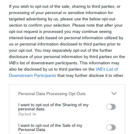
μικρά νησάκια στα νότια της πόλης (με καταπληκτική
If you wish to opt-out of the sale, sharing to third parties, or
θέα της ακτογραμμής από το κρουαζιερόπλοιο).
processing of your personal or sensitive information for
targeted advertising by us, please use the below opt-out
-Τι είναι αυτό που σου λείπει περισσότερο από την
section to confirm your selection. Please note that after your
Καλαμάτα;
opt-out request is processed you may continue seeing
Γεννήθηκα και μεγάλωσα στην παραλία της
interest-based ads based on personal information utilized by
us or personal information disclosed to third parties prior to
Καλαμάτας, στην οδό Κορώνης. Χειμώνα- καλοκαίρι
your opt-out. You may separately opt-out of the further
τριγυρνούσα μεταξύ του Εθνικού Σταδίου (άλλοτε για
disclosure of your personal information by third parties on the
τρέξιμο, άλλοτε για τους αγώνες βόλεϊ του Ακρίτα και
IAB’s list of downstream participants. This information may
also be disclosed by us to third parties on the
IAB’s List of
της ΓΕΜ), του Γυμνασίου/Λυκείου Παραλίας (από τα
Downstream Participants
that may further disclose it to other
οποία αποφοίτησα το 2005/2008) και, φυσικά, του
third parties.
Ναυτικού Ομίλου Καλαμάτας, όπου με έμαθαν να
Personal Data Processing Opt Outs
παίζω σκάκι και να σκέφτομαι σκακιστικά. Στην
κυρίως ειπείν Καλαμάτα ανέβαινα σπάνια και μόνο
I want to opt-out of the Sharing of my
personal data.
για να δω σινεμά, διαφορετικά απέρριπτα τις
Opted In
προσκλήσεις. Οι φίλοι μου είχαν αντιληφθεί την
I want to opt-out of the Sale of my
παραξενιά μου και με πείραζαν ότι είμαι
Personal Data.