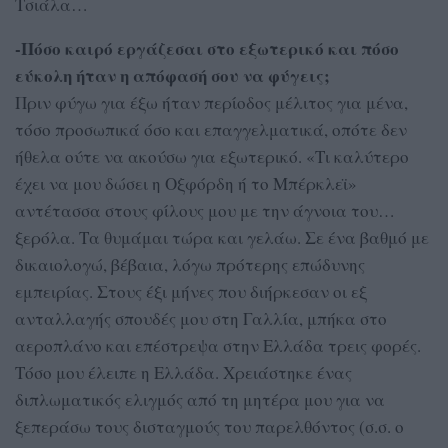
Τσιάλα…
-Πόσο καιρό εργάζεσαι στο εξωτερικό και πόσο
εύκολη ήταν η απόφασή σου να φύγεις;
Πριν φύγω για έξω ήταν περίοδος μέλιτος για μένα,
τόσο προσωπικά όσο και επαγγελματικά, οπότε δεν
ήθελα ούτε να ακούσω για εξωτερικό. «Τι καλύτερο
έχει να μου δώσει η Οξφόρδη ή το Μπέρκλεϊ»
αντέτασσα στους φίλους μου με την άγνοια του…
ξερόλα. Τα θυμάμαι τώρα και γελάω. Σε ένα βαθμό με
δικαιολογώ, βέβαια, λόγω πρότερης επώδυνης
εμπειρίας. Στους έξι μήνες που διήρκεσαν οι εξ
ανταλλαγής σπουδές μου στη Γαλλία, μπήκα στο
αεροπλάνο και επέστρεψα στην Ελλάδα τρεις φορές.
Τόσο μου έλειπε η Ελλάδα. Χρειάστηκε ένας
διπλωματικός ελιγμός από τη μητέρα μου για να
ξεπεράσω τους δισταγμούς του παρελθόντος (σ.σ. ο