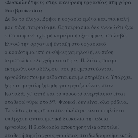
-Δυσκολεύτηκες στην ανεύρεση εργασίας στη χώρα
που βρίσκεσαι;
Δε θα το έλεγα. Βρήκε η εργασία εμένα και, για καλή
μου τύχη, ταιριάξαμε. Ως ταίριασμα δεν εννοώ ότι έχω
κάποια φανταχτερή καριέρα ή εξαψήφιες απολαβές.
Εννοώ την οργανική ένταξη στο εργασιακό
οικοσύστημα υπό συνθήκες χαμηλού ή, εν πάση
περιπτώσει, ελεγχόμενου στρες. Πελάτες που με
εκτιμούν, συναδέλφους που με εμπιστεύονται,
εργοδότες που με σέβονται και με στηρίζουν. Υπάρχει,
ξέρετε, μεγάλη ζήτηση για εργαζομένους στον
Καναδά, γι’ αυτό και το ποσοστό ανεργίας κινείται
σταθερά γύρω στο 5%. Φυσικά, δεν είναι όλα ρόδινα.
Το κόστος ζωής στα αστικά κέντρα είναι υψηλό και
υπάρχει η αντικειμενική δυσκολία της άδειας
εργασίας. Η διαδικασία απόκτησης visa αποτελεί
σταθερή πηγή άγχους για όσους σταδιοδρομούμε εκτός