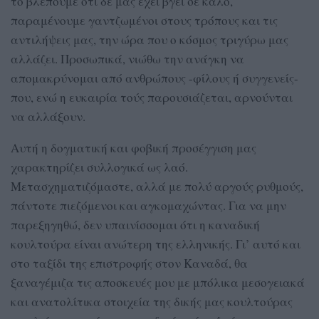
το βλέπουμε ότι δε μας έχει βγει σε καλό,
παραμένουμε γαντζωμένοι στους τρόπους και τις
αντιλήψεις μας, την ώρα που ο κόσμος τριγύρω μας
αλλάζει. Προσωπικά, νιώθω την ανάγκη να
απομακρύνομαι από ανθρώπους -φίλους ή συγγενείς-
που, ενώ η ευκαιρία τούς παρουσιάζεται, αρνούνται
να αλλάξουν.
Αυτή η δογματική και φοβική προσέγγιση μας
χαρακτηρίζει συλλογικά ως λαό.
Μετασχηματιζόμαστε, αλλά με πολύ αργούς ρυθμούς,
πάντοτε πιεζόμενοι και αγκομαχώντας. Για να μην
παρεξηγηθώ, δεν υπαινίσσομαι ότι η καναδική
κουλτούρα είναι ανώτερη της ελληνικής. Γι’ αυτό και
στο ταξίδι της επιστροφής στον Καναδά, θα
ξαναγέμιζα τις αποσκευές μου με μπόλικα μεσογειακά
και ανατολίτικα στοιχεία της δικής μας κουλτούρας