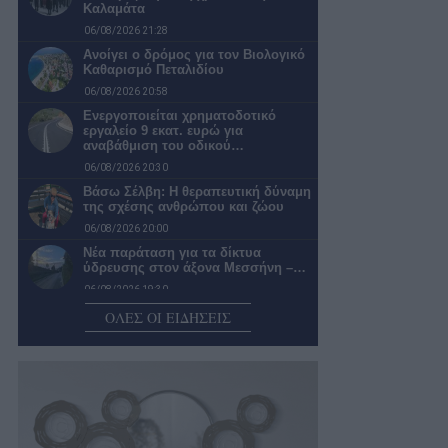
Καλαμάτα
06/08/2026 21:28
Ανοίγει ο δρόμος για τον Βιολογικό
Καθαρισμό Πεταλιδίου
06/08/2026 20:58
Ενεργοποιείται χρηματοδοτικό
εργαλείο 9 εκατ. ευρώ για
αναβάθμιση του οδικού…
06/08/2026 20:30
Βάσω Σέλβη: Η θεραπευτική δύναμη
της σχέσης ανθρώπου και ζώου
06/08/2026 20:00
Νέα παράταση για τα δίκτυα
ύδρευσης στον άξονα Μεσσήνη –…
06/08/2026 19:30
«Πράσινο φως» για τη μετατροπή
ΟΛΕΣ ΟΙ ΕΙΔΗΣΕΙΣ
του Παλαιού Γυμνασίου Πύλου σε…
06/08/2026 18:59
Δικηγόρο και λογιστή προσέλαβε ο
Διοκλής
06/08/2026 18:25