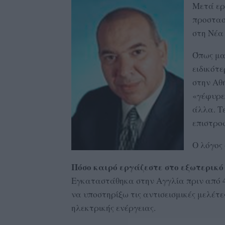
Μετά εργ
προστασ
στη Νέα
Όπως μα
ειδικότ
στην Αθ
«γέφυρες
άλλα. Τ
επιστρο
Ο λόγος 
Πόσο καιρό εργάζεστε στο εξωτερικό
Εγκαταστάθηκα στην Αγγλία πριν από 4 
να υποστηρίξω τις αντισεισμικές μελέ
ηλεκτρικής ενέργειας.