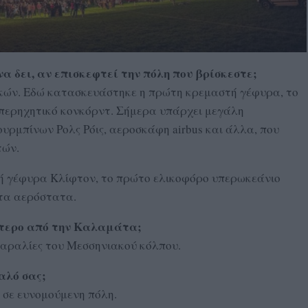
 δει, αν επισκεφτεί την πόλη που βρίσκεστε;
ικών. Εδώ κατασκευάστηκε η πρώτη κρεμαστή γέφυρα, το
περηχητικό κονκόρντ. Σήμερα υπάρχει μεγάλη
υρμπίνων Ρολς Ρόις, αεροσκάφη airbus και άλλα, που
τών.
στή γέφυρα Κλίφτον, το πρώτο ελικοφόρο υπερωκεάνιο
 τα αερόστατα.
σότερο από την Καλαμάτα;
παραλίες του Μεσσηνιακού κόλπου.
αλό σας;
ω σε ευνομούμενη πόλη.