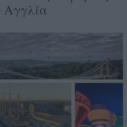
ν Αγγλία