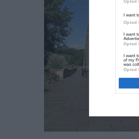
Opted 
I want t
Opted 
I want 
Advertis
Opted 
I want t
of my P
was col
Opted 