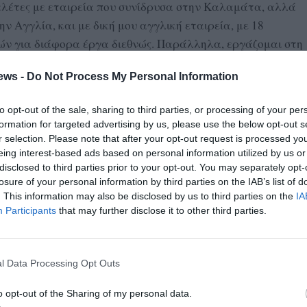
μελέτες με εταιρεία που συνίδρυσα στην Καλαμάτα, αλλά
ην Αγγλία, και με δική μου αγγλική εταιρεία, με 18
ών για διάφορα έργα διεθνώς. Παράλληλα, εργάζομαι στη
εία μελετών πυρηνικών εργοστασίων.
ews -
Do Not Process My Personal Information
ίας στη χώρα που βρίσκεστε;
τις εταιρείες που με ήθελαν να διαλέξω.
to opt-out of the sale, sharing to third parties, or processing of your per
formation for targeted advertising by us, please use the below opt-out s
η χώρα που ζείτε;
r selection. Please note that after your opt-out request is processed y
eing interest-based ads based on personal information utilized by us or
 Στο Μπρίστολ που ζω μιλούν 60 γλώσσες και κανείς δε
disclosed to third parties prior to your opt-out. You may separately opt-
ι είναι πολύ φιλικοί, με ταπεινοφροσύνη, ευγενική
losure of your personal information by third parties on the IAB’s list of
ιρωνεία. Όμως, ξαφνιάζονται με την έντονα
. This information may also be disclosed by us to third parties on the
IA
Participants
that may further disclose it to other third parties.
ι τους Έλληνες γενικά.
l Data Processing Opt Outs
o opt-out of the Sharing of my personal data.