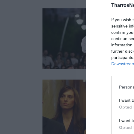
TharrosN
If you wish 
sensitive in
confirm you
continue se
information 
further disc
participants
Downstream 
Persona
I want t
Opted 
I want t
Opted 