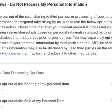
ews -
Do Not Process My Personal Information
Μεσσήνιοι στο ανώτατο
όργανο του κόμματος Τσίπρα
to opt-out of the sale, sharing to third parties, or processing of your per
formation for targeted advertising by us, please use the below opt-out s
14/07/2026 14:57
r selection. Please note that after your opt-out request is processed y
eing interest-based ads based on personal information utilized by us or
Ο Ανδρέας Καραμπίνης, ο γιατρός, είναι το
disclosed to third parties prior to your opt-out. You may separately opt-
πιο γνωστό όνομα, με καταγωγή από τη
losure of your personal information by third parties on the IAB’s list of
Μεσσηνία, μεταξύ των 400+1...
. This information may also be disclosed by us to third parties on the
IA
Participants
that may further disclose it to other third parties.
Τατούληδες…
l Data Processing Opt Outs
09/07/2026 13:01
o opt-out of the Sharing of my personal data.
Ο ένας λέει ότι η Εύη Τατούλη, κόρη του
In
πρώην περιφερειάρχη, Πέτρου, θα είναι
υποψήφια με τον Αντώνη...
o opt-out of the Sale of my Personal Data.
In