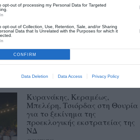
to opt-out of processing my Personal Data for Targeted
ing.
In
Από την πρώτη Κυριακή θα
o opt-out of Collection, Use, Retention, Sale, and/or Sharing
εκλέγονται δήμαρχοι και
ersonal Data that Is Unrelated with the Purposes for which it
lected.
περιφερειάρχες
In
29/06/2026 13:57
CONFIRM
Πέρασε από τη Βουλή ο νέος Κώδικας
Τοπικής Αυτοδιοίκησης Υπερψηφίστηκε από
την ολομέλεια της Βουλής ο νέος Κώδικας...
Data Deletion
Data Access
Privacy Policy
Κυρανάκης, Κεραμέως,
Μπελέρη, Τσιόρδας στη Θουρία
για το ξεκίνημα της
προεκλογικής εκστρατείας της
ΝΔ