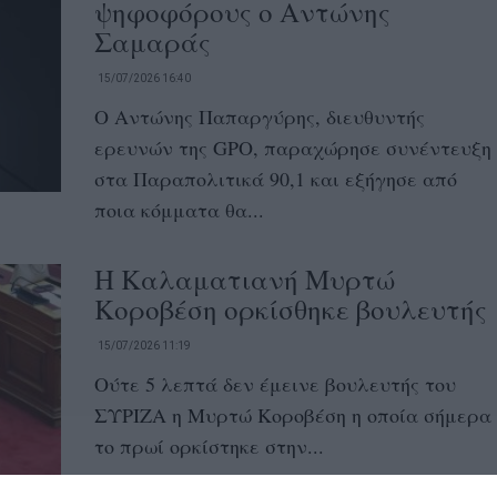
ψηφοφόρους ο Αντώνης
Σαμαράς
15/07/2026 16:40
Ο Αντώνης Παπαργύρης, διευθυντής
ερευνών της GPO, παραχώρησε συνέντευξη
στα Παραπολιτικά 90,1 και εξήγησε από
ποια κόμματα θα...
Η Καλαματιανή Μυρτώ
Κοροβέση ορκίσθηκε βουλευτής
15/07/2026 11:19
Ούτε 5 λεπτά δεν έμεινε βουλευτής του
ΣΥΡΙΖΑ η Μυρτώ Κοροβέση η οποία σήμερα
το πρωί ορκίστηκε στην...