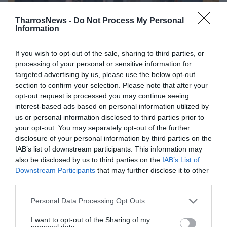
TharrosNews -
Do Not Process My Personal
Information
If you wish to opt-out of the sale, sharing to third parties, or
Νέα ονόματα στη δημοσιότητα από
processing of your personal or sensitive information for
Παν. Νίκα
targeted advertising by us, please use the below opt-out
section to confirm your selection. Please note that after your
07/04/2014 10:51
opt-out request is processed you may continue seeing
Ο υποψήφιος δήμαρχος Καλαμάτας και επικεφαλής
interest-based ads based on personal information utilized by
us or personal information disclosed to third parties prior to
του συνδυασμού "Πρωτοβουλία" Παναγιώτης
your opt-out. You may separately opt-out of the further
Νίκας προχώρησε χθες το μεσημέρι στην
disclosure of your personal information by third parties on the
ανακοίνωση νέων...
IAB’s list of downstream participants. This information may
also be disclosed by us to third parties on the
IAB’s List of
Downstream Participants
that may further disclose it to other
third parties.
Personal Data Processing Opt Outs
I want to opt-out of the Sharing of my
personal data.