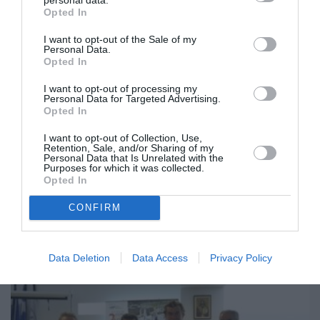
Opted In
I want to opt-out of the Sale of my
Personal Data.
Opted In
I want to opt-out of processing my
Personal Data for Targeted Advertising.
Opted In
Παρουσίαση θέσεων και αρχών από
Ευστ. Ανδρινόπουλο
I want to opt-out of Collection, Use,
Retention, Sale, and/or Sharing of my
Personal Data that Is Unrelated with the
07/04/2014 10:51
Purposes for which it was collected.
Opted In
Στην παρουσίαση των αρχών και θέσεων του
συνδυασμού του θα προχωρήσει ο υποψήφιος
CONFIRM
δήμαρχος Ευστάθιος Ανδρινόπουλος για το...
Data Deletion
Data Access
Privacy Policy