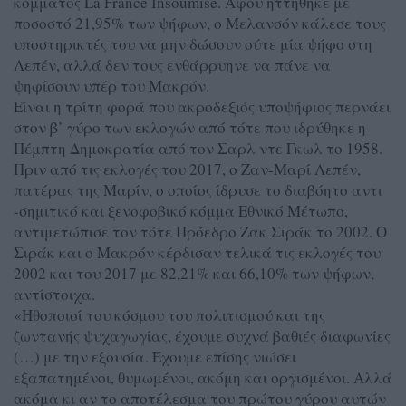
κόμματος La France Insoumise. Αφού ηττήθηκε με
ποσοστό 21,95% των ψήφων, ο Μελανσόν κάλεσε τους
υποστηρικτές του να μην δώσουν ούτε μία ψήφο στη
Λεπέν, αλλά δεν τους ενθάρρυηνε να πάνε να
ψηφίσουν υπέρ του Μακρόν.
Είναι η τρίτη φορά που ακροδεξιός υποψήφιος περνάει
στον β’ γύρο των εκλογών από τότε που ιδρύθηκε η
Πέμπτη Δημοκρατία από τον Σαρλ ντε Γκωλ το 1958.
Πριν από τις εκλογές του 2017, ο Ζαν-Μαρί Λεπέν,
πατέρας της Μαρίν, ο οποίος ίδρυσε το διαβόητο αντι
-σημιτικό και ξενοφοβικό κόμμα Εθνικό Μέτωπο,
αντιμετώπισε τον τότε Πρόεδρο Ζακ Σιράκ το 2002. Ο
Σιράκ και ο Μακρόν κέρδισαν τελικά τις εκλογές του
2002 και του 2017 με 82,21% και 66,10% των ψήφων,
αντίστοιχα.
«Ηθοποιοί του κόσμου του πολιτισμού και της
ζωντανής ψυχαγωγίας, έχουμε συχνά βαθιές διαφωνίες
(…) με την εξουσία. Έχουμε επίσης νιώσει
εξαπατημένοι, θυμωμένοι, ακόμη και οργισμένοι. Αλλά
ακόμα κι αν το αποτέλεσμα του πρώτου γύρου αυτών