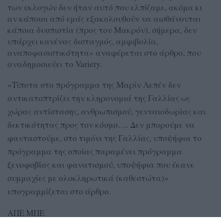
των εκλογών δεν ήταν αυτό που ελπίζαμε, ακόμα κι
αν κάποιοι από εμάς εξακολουθούν να αισθάνονται
κάποια δυσπιστία (προς τον Μακρόν), σήμερα, δεν
υπάρχει κανένας δισταγμός, αμφιβολία,
αναποφασιστικότητα» αναφέρεται στο άρθρο, που
αναδημοσιεύει το Variety.
«Τίποτα στο πρόγραμμα της Μαρίν Λεπέν δεν
αντικατοπτρίζει την κληρονομιά της Γαλλίας ως
χώρας αντίστασης, ανθρωπισμού, γενναιοδωρίας και
δεκτικότητας προς τον κόσμο…. Δεν μπορούμε να
φανταστούμε, στο τιμόνι της Γαλλίας, υποψήφια το
πρόγραμμα της οποίας παραμένει πρόγραμμα
ξενοφοβίας και φανατισμού, υποψήφια που έκανε
συμμαχίες με ολοκληρωτικά (καθεστώτα)»
υπογραμμίζεται στο άρθρο.
ΑΠΕ ΜΠΕ