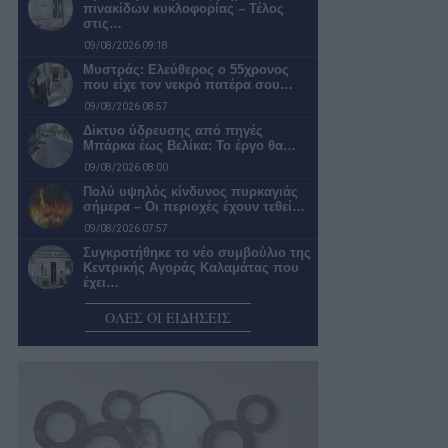
πινακίδων κυκλοφορίας – Τέλος
στις…
09/08/2026 09:18
Μυστράς: Ελεύθερος ο 55χρονος
που είχε τον νεκρό πατέρα σου…
09/08/2026 08:57
Δίκτυο ύδρευσης από πηγές
Μπάρκα έως Βελίκα: Το έργο θα…
09/08/2026 08:00
Πολύ υψηλός κίνδυνος πυρκαγιάς
σήμερα – Οι περιοχές έχουν τεθεί…
09/08/2026 07:57
Συγκροτήθηκε το νέο συμβούλιο της
Κεντρικής Αγοράς Καλαμάτας που
έχει…
09/08/2026 07:38
ΟΛΕΣ ΟΙ ΕΙΔΗΣΕΙΣ
Μπήκε σε ηλικία που βγάζει ζημιές
το Μέγαρο Χορού Καλαμάτας
08/08/2026 20:58
Ο καιρός αύριο Κυριακή στην
Καλαμάτα
08/08/2026 20:06