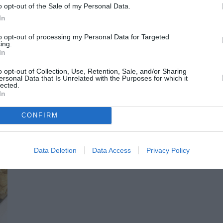
o opt-out of the Sale of my Personal Data.
In
ΠΑΙΝΤΕΝ
ΣΥΝΑΝΤΗΣΗ
to opt-out of processing my Personal Data for Targeted
ing.
In
o opt-out of Collection, Use, Retention, Sale, and/or Sharing
ersonal Data that Is Unrelated with the Purposes for which it
lected.
In
CONFIRM
Data Deletion
Data Access
Privacy Policy