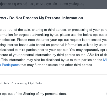
ήσουν τη στενή μας συνεργασία σε παγκόσμιες
λιματικής αλλαγής και της ενεργειακής ασφάλειας. Οι
ών μας προσπαθειών για την προώθηση της παγκόσμιας
ews -
Do Not Process My Personal Information
ν κοινών μας στόχων για ειρήνη και ευημερία στην
ία, τις δημοκρατικές αξίες και τους εμπορικούς και
to opt-out of the sale, sharing to third parties, or processing of your per
formation for targeted advertising by us, please use the below opt-out s
τους λαούς και τις χώρες μας για ολόκληρες γενιές».
r selection. Please note that after your opt-out request is processed y
eing interest-based ads based on personal information utilized by us or
α την επίσκεψη του πρωθυπουργού Κ. Μητσοτάκη στις
disclosed to third parties prior to your opt-out. You may separately opt-
ο Μπάιντεν στις 16 Μαΐου
losure of your personal information by third parties on the IAB’s list of
. This information may also be disclosed by us to third parties on the
IA
δι του πρωθυπουργού Κ. Μητσοτάκη στις ΗΠΑ και τη
Participants
that may further disclose it to other third parties.
ρο Τζο Μπάιντεν.
ος Μητσοτάκης θα επισκεφθεί τον Λευκό Οίκο κατόπιν
l Data Processing Opt Outs
 Πολιτειών Αμερικής, Τζο Μπάιντεν », αναφέρει η
υ του πρωθυπουργού.
o opt-out of the Sharing of my personal data.
In