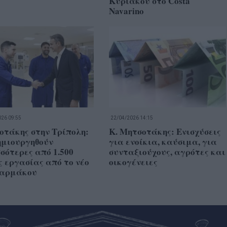
Κυριακού στο Costa
Navarino
26 09:55
22/04/2026 14:15
οτάκης στην Τρίπολη:
Κ. Μητσοτάκης: Ενισχύσεις
ημιουργηθούν
για ενοίκια, καύσιμα, για
σότερες από 1.500
συνταξιούχους, αγρότες και
ς εργασίας από το νέο
οικογένειες
φαρμάκου