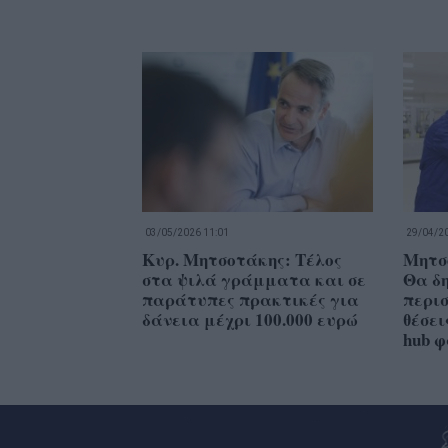
03/05/2026 11:01
29/04/20
Κυρ. Μητσοτάκης: Τέλος
Μητσ
στα ψιλά γράμματα και σε
Θα δ
παράτυπες πρακτικές για
περισ
δάνεια μέχρι 100.000 ευρώ
θέσει
hub 