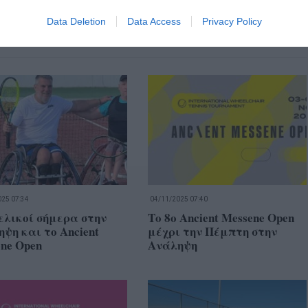
Data Deletion
Data Access
Privacy Policy
25 07:34
04/11/2025 07:40
ελικοί σήμερα στην
Το 8ο Ancient Messene Open
ψη και το Ancient
μέχρι την Πέμπτη στην
ne Open
Ανάληψη