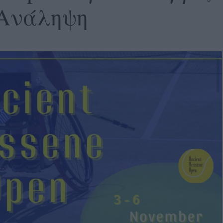
ν Ανάληψη