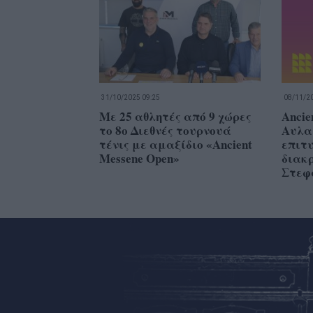
31/10/2025 09:25
08/11/20
Με 25 αθλητές από 9 χώρες
Ancie
το 8ο Διεθνές τουρνουά
Αυλα
τένις με αμαξίδιο «Ancient
επιτ
Messene Open»
διακρ
Στεφ