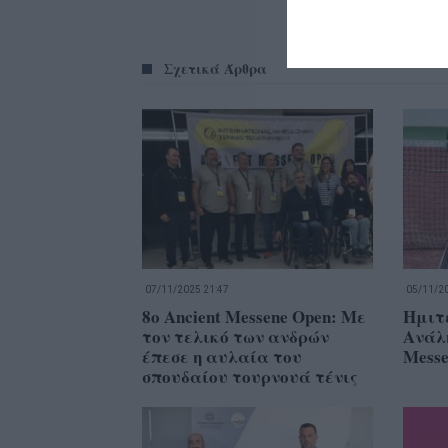
Σχετικά Άρθρα
07/11/2025 21:47
05/11/20
8ο Ancient Messene Οpen: Με
Ημιτ
τον τελικό των ανδρών
Ανάλη
έπεσε η αυλαία του
Messe
σπουδαίου τουρνουά τένις