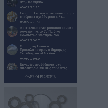
στην Καλαμάτα
07/08/2026 12:01
Στούπα: Έστειλε στον εαυτό του με
«κούριερ» σχεδόν μισό κιλό…
07/08/2026 10:58
Με «καλοκαιρινές μουσικοδρομίες»
συνεχίστηκε το 7ο Παιδικό
Πολιτιστικό Φεστιβάλ του…
07/08/2026 09:58
Φωτιά στη Βοιωτία:
Προφυλακίστηκαν ο δήμαρχος
Στυλίδας και άλλοι δύο…
07/08/2026 08:26
Εργασίες αναβάθμισης στα
αποδυτήρια και στις τουαλέτες
κοινού στο Κλειστό…
ΟΛΕΣ ΟΙ ΕΙΔΗΣΕΙΣ
07/08/2026 07:50
ΕΠΣ Μεσσηνίας: «Κλείνει» Μιχάλη
Γεωργιόπουλο για προπονητή στις
Μεικτές Ομάδες
07/08/2026 07:30
Υψηλός κίνδυνος πυρκαγιάς για την
Περιφέρεια Πελοποννήσου σήμερα