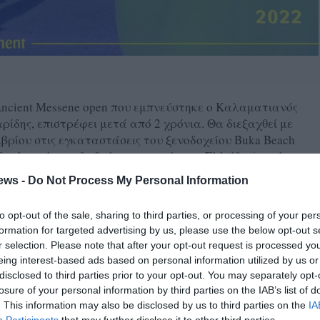
 Ancient Messene open που εμπνεύστηκε ο Καλαματιανός
ίδης, επιστρέφει μετά από 2 χρόνια. Θα διεξαχθεί με
μβρίου στις εγκαταστάσεις του ξενοδοχείου Buka Beach
θμολογούμενο διεθνές τουρνουά στην Ελλάδα (οι πόντοι
 παγκόσμια κατάταξη και το τουρνουά ανήκει στο
ews -
Do Not Process My Personal Information
is Federation).
to opt-out of the sale, sharing to third parties, or processing of your per
sene Open θα δώσει περισσότερες λεπτομέρειες για το
formation for targeted advertising by us, please use the below opt-out s
μένη συνέντευξη Τύπου που θα πραγματοποιηθεί την
r selection. Please note that after your opt-out request is processed y
μ., στο Δημαρχείο Μεσσήνης.
eing interest-based ads based on personal information utilized by us or
disclosed to third parties prior to your opt-out. You may separately opt-
losure of your personal information by third parties on the IAB’s list of
. This information may also be disclosed by us to third parties on the
IA
ANCIENT MESSENE OPEN