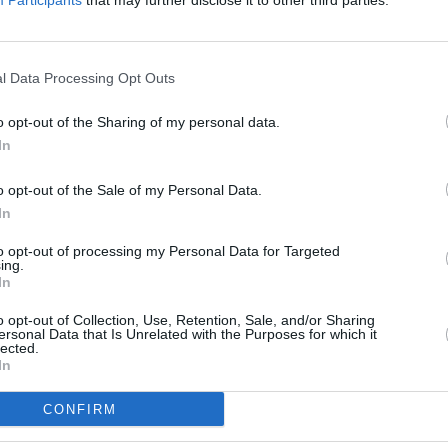
Participants
that may further disclose it to other third parties.
l Data Processing Opt Outs
o opt-out of the Sharing of my personal data.
In
o opt-out of the Sale of my Personal Data.
In
to opt-out of processing my Personal Data for Targeted
ing.
In
o opt-out of Collection, Use, Retention, Sale, and/or Sharing
ersonal Data that Is Unrelated with the Purposes for which it
lected.
In
CONFIRM