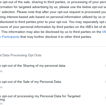
to opt-out of the sale, sharing to third parties, or processing of your per
του και να μην πλησιάζει την κοπέλα σε απόσταση
formation for targeted advertising by us, please use the below opt-out s
απαγορεύθηκε η κυκλοφορία από τις 12.00 τη νύχτα μέχρι
r selection. Please note that after your opt-out request is processed y
eing interest-based ads based on personal information utilized by us or
disclosed to third parties prior to your opt-out. You may separately opt-
losure of your personal information by third parties on the IAB’s list of
ένος έχει ταυτοποιηθεί σε άλλα τρία παρόμοια
. This information may also be disclosed by us to third parties on the
IA
κών το Δεκέμβριο του 2019, τον Ιούλιο του 2021, αλλά και
Participants
that may further disclose it to other third parties.
2022, ενώ αναμένεται να σχηματισθεί ξεχωριστή
l Data Processing Opt Outs
o opt-out of the Sharing of my personal data.
In
ΟΠΕΙΡΑ ΒΙΑΣΜΟΥ
o opt-out of the Sale of my Personal Data.
In
to opt-out of processing my Personal Data for Targeted
ing.
In