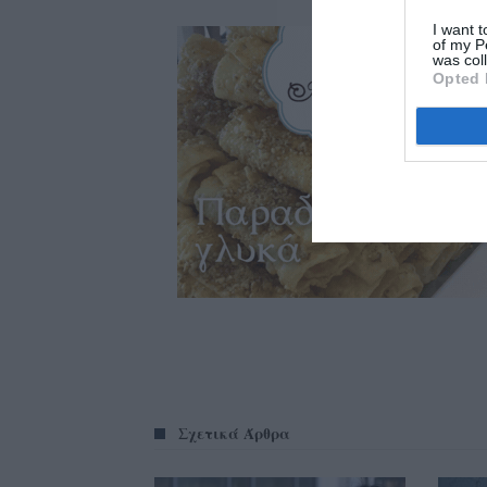
I want t
of my P
was col
Opted 
Σχετικά Άρθρα