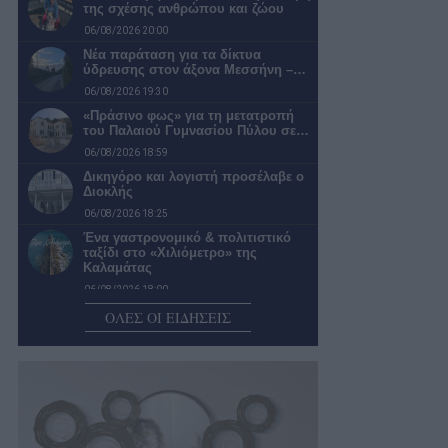
της σχέσης ανθρώπου και ζώου
06/08/2026 20:00
Νέα παράταση για τα δίκτυα
ύδρευσης στον άξονα Μεσσήνη –…
06/08/2026 19:30
«Πράσινο φως» για τη μετατροπή
του Παλαιού Γυμνασίου Πύλου σε…
06/08/2026 18:59
Δικηγόρο και λογιστή προσέλαβε ο
Διοκλής
06/08/2026 18:25
Ένα γαστρονομικό & πολιτιστικό
ταξίδι στο «Χιλιόμετρο» της
Καλαμάτας
06/08/2026 18:00
Μεσσηνία: Χωρίς νεκρούς από
ΟΛΕΣ ΟΙ ΕΙΔΗΣΕΙΣ
τροχαία ατυχήματα, αλλά με 8
τραυματίες…
06/08/2026 17:30
Γ.Φάβας: Θα ξανανοίξουν για το
κοινό οι δημόσιες τουαλέτες στο…
06/08/2026 17:01