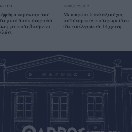
25 11:14
04/01/2025 08:02
ήφθη ο «δράκος» του
Μεσσηνία: Συνταξιούχος
τερίου που κυνηγούσε
αστυνομικός κατηγορείται
ίκες με κατεβασμένο
ότι ασέλγησε σε 14χρονη
ελόνι