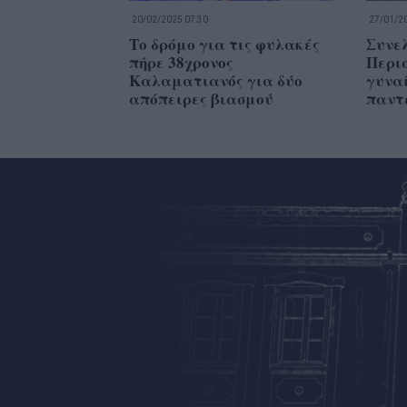
20/02/2025 07:30
27/01/20
Το δρόμο για τις φυλακές
Συνελ
πήρε 38χρονος
Περισ
Καλαματιανός για δύο
γυνα
απόπειρες βιασμού
παντ