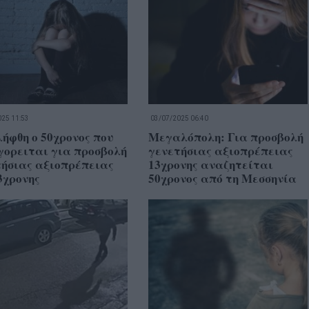
25 11:53
03/07/2025 06:40
ήφθη ο 50χρονος που
Μεγαλόπολη: Για προσβολή
γορειται για προσβολή
γενετήσιας αξιοπρέπειας
τήσιας αξιοπρέπειας
13χρονης αναζητείται
3χρονης
50χρονος από τη Μεσσηνία