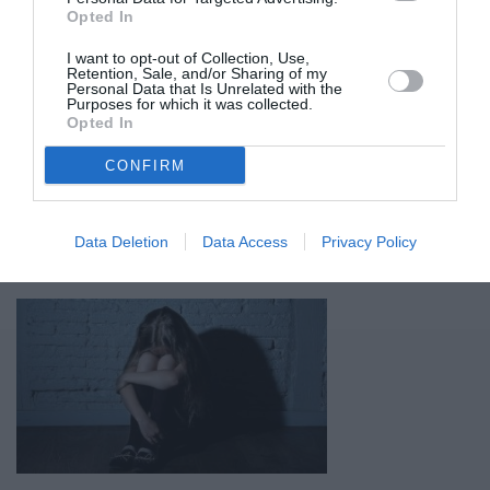
Opted In
I want to opt-out of Collection, Use,
Retention, Sale, and/or Sharing of my
Personal Data that Is Unrelated with the
Purposes for which it was collected.
Opted In
CONFIRM
15/07/2025 08:46
Δίκη Π. Φιλιππίδη: Σήμερα η απόφαση για τις δύο
Data Deletion
Data Access
Privacy Policy
απόπειρες βιασμού