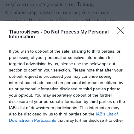
αυξάνονται οι υποχρεώσεις της Τοπικής
Αυτοδιοίκησης, αλλά και των φορέων και των
κατοίκων. Πρέπει και η Ηλεία και η Μεσσηνία να
αντιληφθούν ότι έχουν ένα υπέροχο μνημείο της φύσης
TharrosNews -
Do Not Process My Personal
και οφείλουν να είναι πιο υπεύθυνοι», τόνισε στην
Information
δευτερολογία του ο υφυπουργός Περιβάλλοντος.
If you wish to opt-out of the sale, sharing to third parties, or
processing of your personal or sensitive information for
targeted advertising by us, please use the below opt-out
TAGS:
ΝΕΔΑ
section to confirm your selection. Please note that after your
opt-out request is processed you may continue seeing
ΥΠΟΥΡΓΕΙΟ ΠΕΡΙΒΑΛΛΟΝΤΟΣ ΚΑΙ ΕΝΕΡΓΕΙΑΣ
interest-based ads based on personal information utilized by
ΦΩΤΕΙΝΗ ΠΙΠΙΛΗ
ΓΙΩΡΓΟΣ ΑΜΥΡΑΣ
us or personal information disclosed to third parties prior to
your opt-out. You may separately opt-out of the further
disclosure of your personal information by third parties on the
Facebook
Twitter
IAB’s list of downstream participants. This information may
also be disclosed by us to third parties on the
IAB’s List of
Downstream Participants
that may further disclose it to other
third parties.