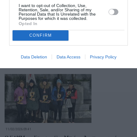
I want to opt-out of Collection, Use,
Retention, Sale, and/or Sharing of my
Personal Data that Is Unrelated with the
Purposes for which it was collected.
Opted In
CONFIRM
23/07/2026 19:30
Βασίλης Κουμανάκος: Από το Κρόνιον Πέρασμα 70
χλ., στα 102 στις Θερμοπύλες και μετά
Data Deletion
Data Access
Privacy Policy
Σπάρταθλον…
11/02/2026 09:41