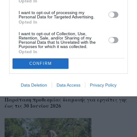
Opted In
I want to opt-out of processing my
Personal Data for Targeted Advertising.
Opted In
Σχετικά Άρθρα
I want to opt-out of Collection, Use,
Retention, Sale, and/or Sharing of my
Personal Data that Is Unrelated with the
Purposes for which it was collected.
Opted In
CONFIRM
Data Deletion
Data Access
Privacy Policy
24/04/2026 20:30
Παράταση προθεσμίας διαμονής για εργάτες γης
έως τις 30 Ιουνίου 2026