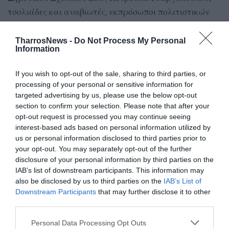
τσολιάδες και αναβιωτές, εκπρόσωποι πολιτιστικών
συλλόγων, που με αρχηγό τον «Παπατσώνη»
συμμετέχουν κάθε χρόνο στην αναπαράσταση της
TharrosNews -
Do Not Process My Personal
Information
ανακατάληψης της Καλαμάτας.
If you wish to opt-out of the sale, sharing to third parties, or
processing of your personal or sensitive information for
targeted advertising by us, please use the below opt-out
TAGS:
ΔΗΜΟΣ ΜΕΣΣΗΝΗΣ
ΕΥΑ
ΠΑΠΑΤΣΩΝΗΣ
section to confirm your selection. Please note that after your
opt-out request is processed you may continue seeing
interest-based ads based on personal information utilized by
Facebook
Twitter
us or personal information disclosed to third parties prior to
your opt-out. You may separately opt-out of the further
disclosure of your personal information by third parties on the
IAB’s list of downstream participants. This information may
also be disclosed by us to third parties on the
IAB’s List of
Downstream Participants
that may further disclose it to other
third parties.
Personal Data Processing Opt Outs