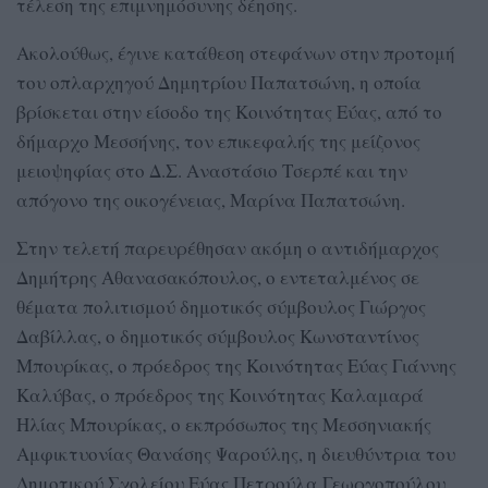
τέλεση της επιμνημόσυνης δέησης.
Ακολούθως, έγινε κατάθεση στεφάνων στην προτομή
του οπλαρχηγού Δημητρίου Παπατσώνη, η οποία
βρίσκεται στην είσοδο της Κοινότητας Εύας, από το
δήμαρχο Μεσσήνης, τον επικεφαλής της μείζονος
μειοψηφίας στο Δ.Σ. Αναστάσιο Τσερπέ και την
απόγονο της οικογένειας, Μαρίνα Παπατσώνη.
Στην τελετή παρευρέθησαν ακόμη ο αντιδήμαρχος
Δημήτρης Αθανασακόπουλος, ο εντεταλμένος σε
θέματα πολιτισμού δημοτικός σύμβουλος Γιώργος
Δαβίλλας, ο δημοτικός σύμβουλος Κωνσταντίνος
Μπουρίκας, ο πρόεδρος της Κοινότητας Εύας Γιάννης
Καλύβας, ο πρόεδρος της Κοινότητας Καλαμαρά
Ηλίας Μπουρίκας, ο εκπρόσωπος της Μεσσηνιακής
Αμφικτυονίας Θανάσης Ψαρούλης, η διευθύντρια του
Δημοτικού Σχολείου Εύας Πετρούλα Γεωργοπούλου,