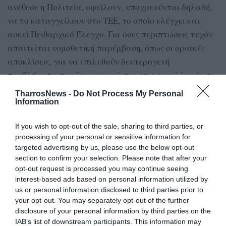
ανέθεσε η Πολιτεία, οφείλουν, υποχρεούνται δηλαδή,
να το καταγγείλουν στο ΤΕΕ, το οποίο ελέγχει και
ασκεί Πειθαρχικό Έλεγχο. Για όσες περιπτώσεις τυχόν
απαιτείται νομοθετική παρέμβαση, όπως οι οριακές
αποκλίσεις, για να επιλυθούν δευτερογενή
προβλήματα που δημιουργούνται στις συναλλαγές, το
αρμόδιο υπουργείο μπορεί και πρέπει να αναλάβει
TharrosNews -
Do Not Process My Personal
νομοθετική πρωτοβουλία.
Information
Και μαζί πρέπει να επιλυθούν και τα πραγματικά
If you wish to opt-out of the sale, sharing to third parties, or
προβλήματα, όπως η εξοστράκιση εκτός συναλλαγών
processing of your personal or sensitive information for
targeted advertising by us, please use the below opt-out
ακινήτων που κάποτε νόμιμα ανεγέρθηκαν και τώρα
section to confirm your selection. Please note that after your
ανήκουν στην κατηγορία 5 των αυθαιρέτων, για
opt-out request is processed you may continue seeing
παράδειγμα.
interest-based ads based on personal information utilized by
us or personal information disclosed to third parties prior to
Είναι ντροπή για λίγες εκατοντάδες περιπτώσεις
your opt-out. You may separately opt-out of the further
disclosure of your personal information by third parties on the
άκυρων δηλώσεων, κάποιοι να προσπαθούν να
IAB’s list of downstream participants. This information may