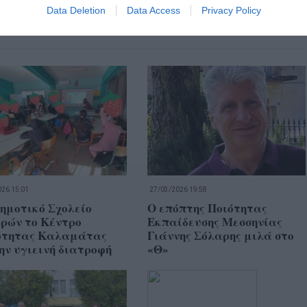
Data Deletion
Data Access
Privacy Policy
26 15:01
27/03/2026 19:58
ημοτικό Σχολείο
Ο επόπτης Ποιότητας
ρών το Κέντρο
Εκπαίδευσης Μεσσηνίας
ότητας Καλαμάτας
Γιάννης Σόλαρης μιλά στο
ην υγιεινή διατροφή
«Θ»