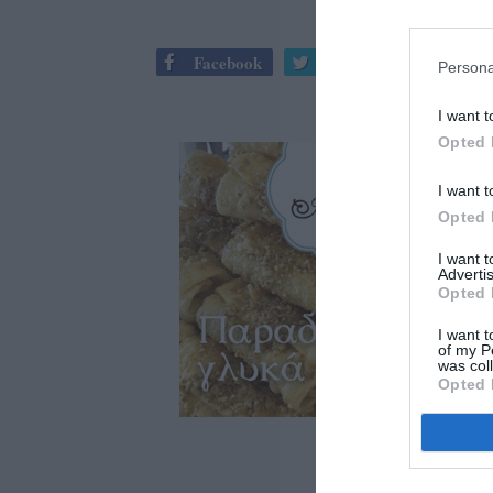
Facebook
Twitter
Persona
I want t
Opted 
I want t
Opted 
I want 
Advertis
Opted 
I want t
of my P
was col
Opted 