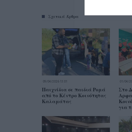
Σχετικά Άρθρα
09/04/2026 13:01
01/04/20
Παιχνίδια σε παιδιά Ρομά
Στο Δ
από το Κέντρο Κοινότητας
Αρφα
Καλαμάτας
Κοιν
για τ