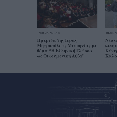
19/02/2026 15:00
04/01/20
Ημερίδα της Ιεράς
Νέο α
Μητροπόλεως Μεσσηνίας με
κινητ
θέμα “Η Ελληνική Γλώσσα
Κέντ
ως Οικουμενική Αξία”
Καλα