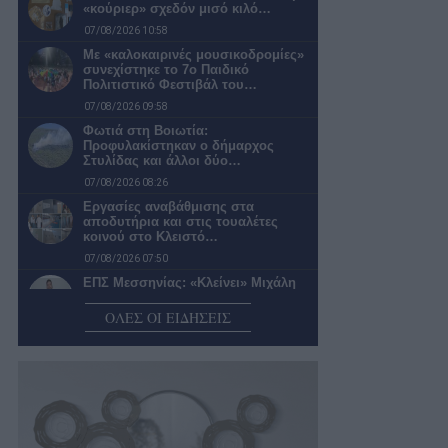
«κούριερ» σχεδόν μισό κιλό…
07/08/2026 10:58
Με «καλοκαιρινές μουσικοδρομίες»
συνεχίστηκε το 7ο Παιδικό
Πολιτιστικό Φεστιβάλ του…
07/08/2026 09:58
Φωτιά στη Βοιωτία:
Προφυλακίστηκαν ο δήμαρχος
Στυλίδας και άλλοι δύο…
07/08/2026 08:26
Εργασίες αναβάθμισης στα
αποδυτήρια και στις τουαλέτες
κοινού στο Κλειστό…
07/08/2026 07:50
ΕΠΣ Μεσσηνίας: «Κλείνει» Μιχάλη
Γεωργιόπουλο για προπονητή στις
Μεικτές Ομάδες
ΟΛΕΣ ΟΙ ΕΙΔΗΣΕΙΣ
07/08/2026 07:30
Υψηλός κίνδυνος πυρκαγιάς για την
Περιφέρεια Πελοποννήσου σήμερα
07/08/2026 06:44
Ο καιρός σήμερα Παρασκευή στην
Καλαμάτα