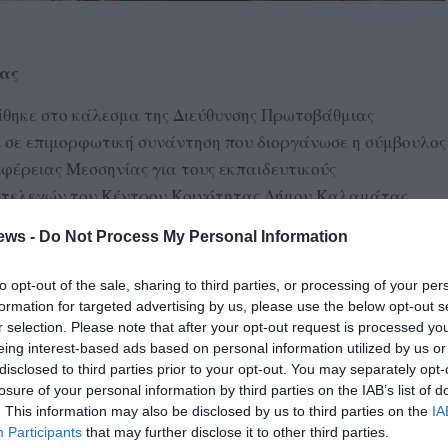
τας
θηκε στο κάλεσμα της Διεύθυνσης Πρωτοβάθμιας
 σε επιμορφωτική συνάντηση που διοργάνωσε η σύμβουλος
ιφέρειας Μεσσηνίας για τους εκπαιδευτικούς
στελεχών του Κέντρου Κοινότητας Δήμου Καλαμάτας.
ews -
Do Not Process My Personal Information
ις κ.κ. Μαυρογιάννη Ευαγγελία, κοινωνική λειτουργό και
αι Ραυτοπούλου Ευαγγελία, ψυχολόγο, οι οποίες
to opt-out of the sale, sharing to third parties, or processing of your per
ρο Κοινότητας Δήμου Καλαμάτας – Προγράμματα
formation for targeted advertising by us, please use the below opt-out s
Πρόληψη και εκπαίδευση των παιδιών σε παράγοντες
r selection. Please note that after your opt-out request is processed y
eing interest-based ads based on personal information utilized by us or
disclosed to third parties prior to your opt-out. You may separately opt-
losure of your personal information by third parties on the IAB’s list of
. This information may also be disclosed by us to third parties on the
IA
Participants
that may further disclose it to other third parties.
ΗΝΙΑΣ
ΚΕΝΤΡΟ ΚΟΙΝΟΤΗΤΑΣ ΚΑΛΑΜΑΤΑΣ