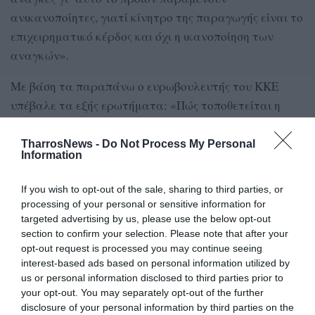
ανικανοποίητες, γιατί κίνητρο της παραγωγής είναι το
επιχειρηματικό κέρδος και όχι η ικανοποίηση των
αναγκών».
Με βάση τα παραπάνω ο ευρωβουλευτής του ΚΚΕ
υπέβαλε τα εξής ερωτήματα: «Πώς τοποθετείται η
Επιτροπή:
TharrosNews -
Do Not Process My Personal
-Στο αίτημα για εγγυημένες τιμές στα αγροτικά
Information
προϊόντα ώστε ο βιοπαλαιστής αγρότης να μην είναι
If you wish to opt-out of the sale, sharing to third parties, or
έρμαιο των εμποροβιομήχανων, οι οποίοι καθορίζουν
processing of your personal or sensitive information for
τις τιμές επικαλούμενοι την “αγορά”, να εξασφαλίζει
targeted advertising by us, please use the below opt-out
εισόδημα επιβίωσης και παράλληλα οι τιμές των
section to confirm your selection. Please note that after your
προϊόντων στη λαϊκή κατανάλωση να είναι προσιτές
opt-out request is processed you may continue seeing
interest-based ads based on personal information utilized by
us or personal information disclosed to third parties prior to
-Στα αιτήματα για μείωση του κόστους παραγωγής με
your opt-out. You may separately opt-out of the further
πλαφόν στις τιμές της ηλεκτρικής ενέργειας,
disclosure of your personal information by third parties on the