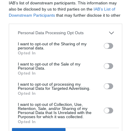
αφορολόγητο πετρέλαιο, εξασφάλιση προσιτών
IAB’s list of downstream participants. This information may
αγροτικών μέσων, εφοδίων και μηχανημάτων με
also be disclosed by us to third parties on the
IAB’s List of
Downstream Participants
that may further disclose it to other
ευθύνη του κράτους, κατάργηση του ΦΠΑ στα είδη
third parties.
πλατιάς λαϊκής κατανάλωσης, μέτρα προστασίας της
παραγωγής από φυσικές καταστροφές και ασθένειες
Personal Data Processing Opt Outs
I want to opt-out of the Sharing of my
-Στο γεγονός ότι η ευρωενωσιακή κοινή αγορά και η
personal data.
Opted In
ΚΑΠ το μόνο που εγγυώνται είναι τα κέρδη των
επιχειρηματικών ομίλων οι οποίοι, μαζί με το κράτος,
I want to opt-out of the Sale of my
Personal Data.
καταληστεύουν τόσο τους βιοπαλαιστές
Opted In
αγροτοπαραγωγούς όσο και τα λαϊκά στρώματα, που
I want to opt-out of processing my
έρχονται αντιμέτωπα με την τεράστια ακρίβεια».
Personal Data for Targeted Advertising.
Opted In
I want to opt-out of Collection, Use,
Retention, Sale, and/or Sharing of my
TAGS:
ΚΚΕ
ΤΙΜΗ ΕΛΑΙΟΛΑΔΟΥ
ΕΥΡΩΒΟΥΛΗ
Personal Data that Is Unrelated with the
Purposes for which it was collected.
Opted In