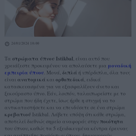
24/01/2024 10:00
στρώματα ύπνου Istikbal
Τα
, είναι αυτό που
μοναδική
χρειάζεστε προκειμένου να απολαύσετε μια
εμπειρία ύπνου
διπλά
. Μονά,
ή υπέρδιπλα, όλα τους
ανατομικά
ορθοπεδικά
είναι
και
, ειδικά
κατασκευασμένα για να εξασφαλίζουν άνετο και
ξεκούραστο ύπνο. Εάν, λοιπόν, ταλαιπωρείστε με το
στρώμα που ήδη έχετε, ίσως ήρθε η στιγμή να το
αντικαταστήσετε και να επενδύσετε σε ένα στρώμα
κρεβατιού
Istikbal. Λάβετε υπόψη ότι κάθε στρώμα,
ποιότητα
αποτελεί διεθνώς σημείο αναφοράς στην
του ύπνου, καθώς τα 5 εξειδικευμένα κέντρα έρευνας
και ανάπτυξης προϊόντων ύπνου, δημιουργούν