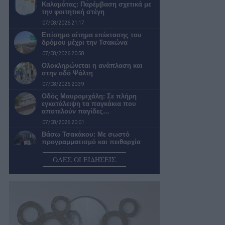
Καλαμάτας: Παρέμβαση σχετικά με
την φοιτητική στέγη
07/08/2026 21:17
Επίσημο αίτημα επέκτασης του
δρόμου μέχρι την Τσακώνα
07/08/2026 20:58
Ολοκληρώνεται η ανάπλαση και
στην οδό Ψάλτη
07/08/2026 20:39
Οδός Μαυρομιχάλη: Σε πλήρη
εγκατάλειψη τα παγκάκια που
αποτελούν παγίδες…
07/08/2026 20:01
Βάσω Τσακάκου: Με σωστό
προγραμματισμό και πειθαρχία
μπορείς να κυνηγάς…
ΟΛΕΣ ΟΙ ΕΙΔΗΣΕΙΣ
07/08/2026 19:00
Καλαμάτα: Απαράδεκτη η εικόνα σε
πολλές στάσεις της αστικής
συγκοινωνίας
07/08/2026 18:25
Λύσεις για προβλήματα ύδρευσης –
αποχέτευσης ανήγγειλε η πρόεδρος