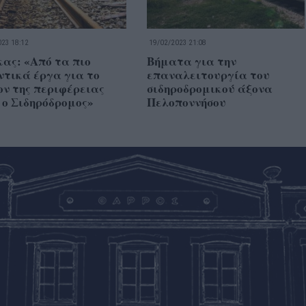
23 18:12
19/02/2023 21:08
κας: «Από τα πιο
Βήματα για την
ντικά έργα για το
επαναλειτουργία του
ν της περιφέρειας
σιδηροδρομικού άξονα
 ο Σιδηρόδρομος»
Πελοποννήσου