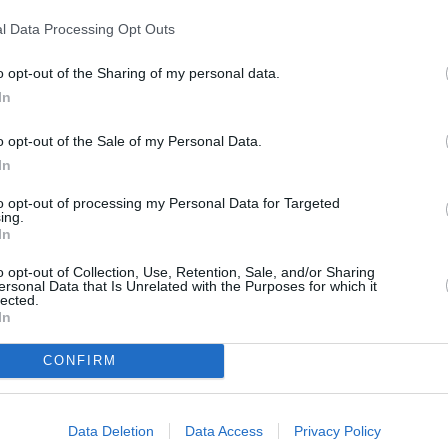
ε συγκοινωνιακό έργο.
l Data Processing Opt Outs
α δεν έχει δεχτεί καμία βοήθεια από Δήμους για την
νέα Περιφερειακή Αρχή έχει κατατεθεί ερώτηση για τα
o opt-out of the Sharing of my personal data.
In
ραμμή Κόρινθος – Άργος – Ναύπλιο και περιμένουν
μα της επαναλειτουργίας της μετρικής γραμμής.
o opt-out of the Sale of my Personal Data.
In
 το δίκτυο και οι σταθμοί να καθαριστούν από τα δέντρα
κευή του με σύγχρονα υλικά.
to opt-out of processing my Personal Data for Targeted
ing.
In
o opt-out of Collection, Use, Retention, Sale, and/or Sharing
ersonal Data that Is Unrelated with the Purposes for which it
lected.
In
ΟΣ ΣΤΑΘΜΟΣ
CONFIRM
Data Deletion
Data Access
Privacy Policy