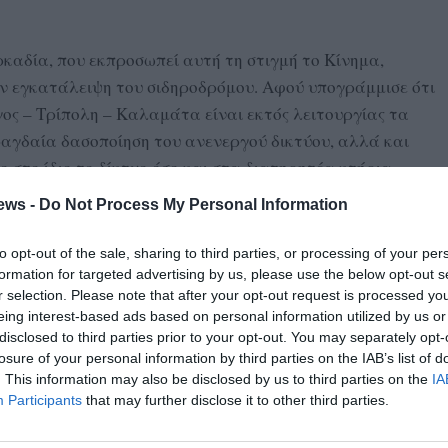
καδία, που εκπροσωπεί αυτή τη στιγμή το Κίνημα,
ην εγκατάλειψη του σιδηροδρόμου. Αφού υπογράμμισε ότι
ος – Τρίπολη – Καλαμάτα είναι εκτός λειτουργίας τα
ραγδαία δασοποίηση του ανενεργού δικτύου, αλλά και
ο στο ίδιο το δίκτυο όσο και στα διατηρητέα κτήρια,
ική κατάσταση.
ews -
Do Not Process My Personal Information
κή γραμμή της Πελοποννήσου ως «διάδρομο μνημειώδους
to opt-out of the sale, sharing to third parties, or processing of your per
formation for targeted advertising by us, please use the below opt-out s
r selection. Please note that after your opt-out request is processed y
ου για σταδιακή εξαφάνιση της γραμμής και οριστική
eing interest-based ads based on personal information utilized by us or
ό την Κόρινθο μέχρι και την Καλαμάτα.
disclosed to third parties prior to your opt-out. You may separately opt-
losure of your personal information by third parties on the IAB’s list of
. This information may also be disclosed by us to third parties on the
IA
Participants
that may further disclose it to other third parties.
004 – 2009 έγιναν κάποια έργα, λειτούργησε για λίγο η