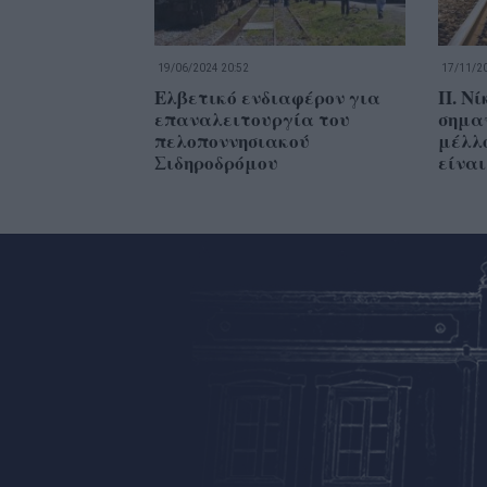
19/06/2024 20:52
17/11/20
Ελβετικό ενδιαφέρον για
Π. Νί
επαναλειτουργία του
σημα
πελοποννησιακού
μέλλο
Σιδηροδρόμου
είναι