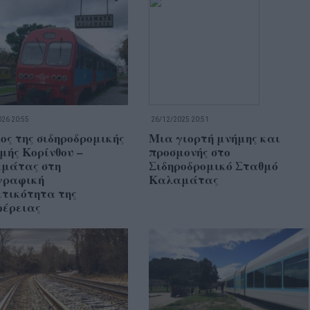
26 20:55
26/12/2025 20:51
ος της σιδηροδρομικής
Μια γιορτή μνήμης και
μής Κορίνθου –
προσμονής στο
μάτας στη
Σιδηροδρομικό Σταθμό
γραφική
Καλαμάτας
κτικότητα της
φέρειας