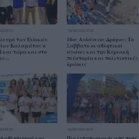
26 09:30
10/06/2026 07:45
λευρό των Ειδικών
16ος Ανδάνειος Δρόμος: Το
είων Καλαμάτας ο
Σάββατο οι αθλητικοί
 και τώρα και στο
αγώνες και την Κυριακή
ον…
πεζοπορία και πολιτιστικές
δράσεις
26 07:39
26/04/2026 00:43
ή αθλητισμού και
Πιο εντυπωσιακός από ποτέ