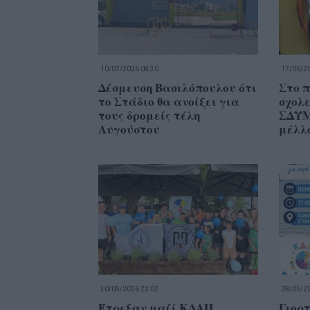
10/07/2026 08:30
17/06/20
Δέσμευση Βασιλόπουλου ότι
Στο π
το Στάδιο θα ανοίξει για
σχολ
τους δρομείς τέλη
ΣΔΥΜ
Αυγούστου
μέλλ
30/05/2026 22:02
28/05/20
Έτρεξαν μαζί ΚΔΑΠ
Γιορτ