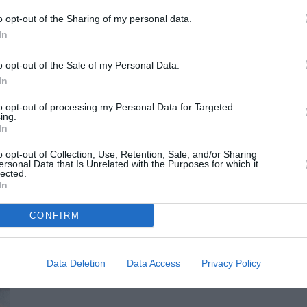
με χρόνο 28:10, Δουράκου Ραλίτσα με χρόνο 30:43 (3η στην
o opt-out of the Sharing of my personal data.
 με χρόνο 35:46, Μιχαλάκης Γεώργιος με χρόνο 35:35,
In
πίδου Σοφία με χρόνο 40:08, Παυλόπουλος Αναστάσιος με
o opt-out of the Sale of my Personal Data.
51:34 και Φαναρά Μαρία με χρόνο 51:57.
In
ίσης του διοργανωτές και ειδικά τον Παναγιώτη
to opt-out of processing my Personal Data for Targeted
 αγώνα.
ing.
In
o opt-out of Collection, Use, Retention, Sale, and/or Sharing
ersonal Data that Is Unrelated with the Purposes for which it
lected.
ΥΛΟΦΟΣ RUN
ΚΡΟΝΙΟΝ ΠΕΡΑΣΜΑ
In
CONFIRM
Data Deletion
Data Access
Privacy Policy