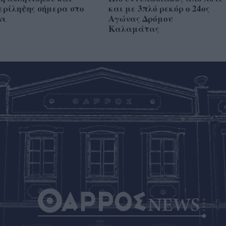
ερίληψης σήμερα στο
και με 3πλό ρεκόρ ο 24ος
νι
Αγώνας Δρόμου
Καλαμάτας