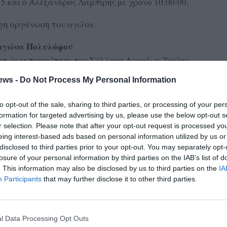
5 και ο Αλέξανδρος Λαμπίρης με χρόνο 10:00:00,
ογη οργάνωση του αγώνα.
 αγώνα Πολυλόφου
λητών εκπροσώπησε τον Σύλλογο Δρομέων Υγείας
un 2024», που διοργάνωσε στο χωριό του σύκου ο
ews -
Do Not Process My Personal Information
νεργασία με το Δήμο Μεσσήνης.
to opt-out of the sale, sharing to third parties, or processing of your per
ΔΥΜ αγωνίστηκαν 21 μέλη του, οι οποίοι 12 έτρεξαν στον
formation for targeted advertising by us, please use the below opt-out s
γώνα των 5 χλμ., εξασφαλίζοντας και διακρίσεις.
r selection. Please note that after your opt-out request is processed y
eing interest-based ads based on personal information utilized by us or
λκερίδης Άρης με χρόνο 50:13, Στρατηγάκης Ευγένιος με
disclosed to third parties prior to your opt-out. You may separately opt-
losure of your personal information by third parties on the IAB’s list of
χρόνο 58:47, Αγγελόπουλος Δημήτρης με χρόνο 1:00:42,
. This information may also be disclosed by us to third parties on the
IA
6, Καλκούνης Ιωάννης με χρόνο 1:08:19, Ασημάκου Γιώτα
Participants
that may further disclose it to other third parties.
όνο 1:11:48, Μπαρτζελιώτης Διονύσης με χρόνο1:12:18,
 Μπελεχρής Ηλίας με χρόνο 1:23:36 και Κομματάς Μιχαήλ
l Data Processing Opt Outs