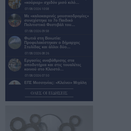
«κούριερ» σχεδόν μισό κιλό…
07/08/2026 10:58
Με «καλοκαιρινές μουσικοδρομίες»
συνεχίστηκε το 7ο Παιδικό
Πολιτιστικό Φεστιβάλ του…
07/08/2026 09:58
Φωτιά στη Βοιωτία:
Προφυλακίστηκαν ο δήμαρχος
Στυλίδας και άλλοι δύο…
07/08/2026 08:26
Εργασίες αναβάθμισης στα
αποδυτήρια και στις τουαλέτες
κοινού στο Κλειστό…
07/08/2026 07:50
ΕΠΣ Μεσσηνίας: «Κλείνει» Μιχάλη
Γεωργιόπουλο για προπονητή στις
Μεικτές Ομάδες
ΟΛΕΣ ΟΙ ΕΙΔΗΣΕΙΣ
07/08/2026 07:30
Υψηλός κίνδυνος πυρκαγιάς για την
Περιφέρεια Πελοποννήσου σήμερα
07/08/2026 06:44
Ο καιρός σήμερα Παρασκευή στην
Καλαμάτα