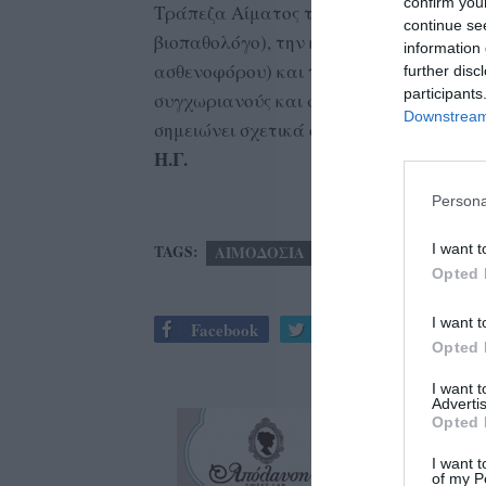
confirm you
Τράπεζα Αίματος του Συλλόγου μας! Ευ
continue se
βιοπαθολόγο), την κα Κανέλλα Σελούλη
information 
ασθενοφόρου) και τον κ. Μενέλαο Γεωργ
further disc
participants
συγχωριανούς και φίλους του Συλλόγου 
Downstream 
σημειώνει σχετικά ο Σύλλογος.
Η.Γ.
Persona
I want t
TAGS:
ΑΙΜΟΔΟΣΙΑ
ΣΥΛΛΟΓΟΣ ΓΥΝΑΙΚΩ
Opted 
I want t
Facebook
Twitter
Opted 
I want 
Advertis
Opted 
I want t
of my P