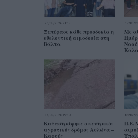
26/05/2026 21:19
17/03/20
Ξεπέρασε κάθε προσδοκία η
Με αθ
εθελοντική αιμοδοσία στη
Ημέρ
Βάλτα
Ναού
Καλα
17/02/2026 19:30
08/02/20
Καταστράφηκε ο κεντρικός
Π.Ε. 
αγροτικός δρόμος Αυλώνα –
αιμο
Καρυές
Υπαλ