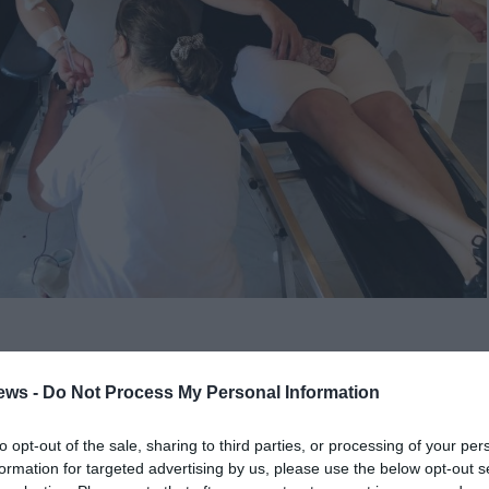
ηκαν στην 1η εθελοντική αιμοδοσία που διοργάνωσε την
ews -
Do Not Process My Personal Information
ΕΑ», με τη συνδρομή του Νοσοκομείου Κυπαρισσίας, στο
α «Γίνε κι εσύ χορηγός Ζωής! Πέντε λεπτά είναι αρκετά».
to opt-out of the sale, sharing to third parties, or processing of your per
formation for targeted advertising by us, please use the below opt-out s
μας στέφθηκε με επιτυχία… 26 φιάλες αίματος για την