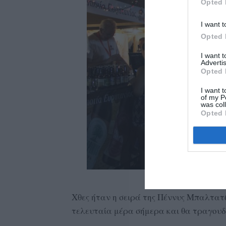
Opted 
I want t
Opted 
I want 
Advertis
Opted 
I want t
of my P
was col
Opted 
Χθες ήταν η σειρά της Πέννυς Μπαλτατζ
τελευταία μέρα σήμερα και θα τραγουδ