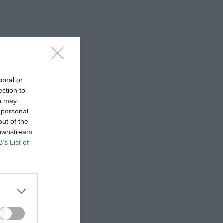
sonal or
ection to
ou may
 personal
out of the
 downstream
B’s List of