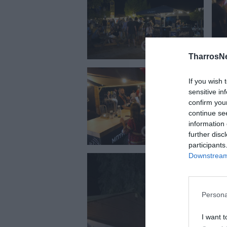
TharrosN
If you wish 
sensitive in
confirm you
continue se
information 
further disc
participants
Downstream 
Persona
I want t