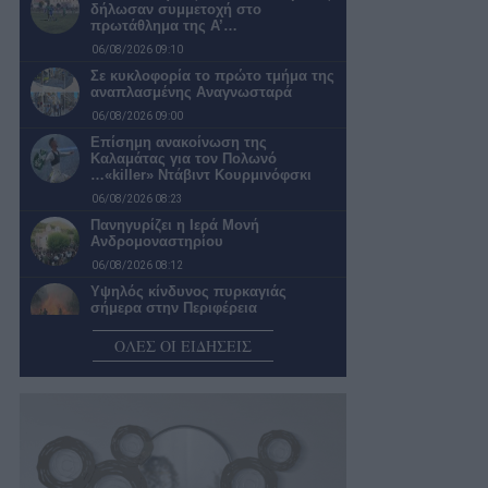
δήλωσαν συμμετοχή στο
πρωτάθλημα της Α’…
06/08/2026 09:10
Σε κυκλοφορία το πρώτο τμήμα της
αναπλασμένης Αναγνωσταρά
06/08/2026 09:00
Επίσημη ανακοίνωση της
Καλαμάτας για τον Πολωνό
…«killer» Ντάβιντ Κουρμινόφσκι
06/08/2026 08:23
Πανηγυρίζει η Ιερά Μονή
Ανδρομοναστηρίου
06/08/2026 08:12
Υψηλός κίνδυνος πυρκαγιάς
σήμερα στην Περιφέρεια
Πελοποννήσου
ΟΛΕΣ ΟΙ ΕΙΔΗΣΕΙΣ
06/08/2026 07:53
Μάνη: Μεγάλη επιχείρηση
διάσωσης οικογένειας Γάλλων στο
φαράγγι του Βυρού…
06/08/2026 07:42
Ο καιρός σήμερα Πέμπτη στην
Καλαμάτα