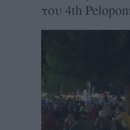
του 4th Peloponn