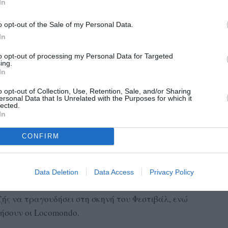
In
o opt-out of the Sale of my Personal Data.
In
to opt-out of processing my Personal Data for Targeted
ing.
In
o opt-out of Collection, Use, Retention, Sale, and/or Sharing
ersonal Data that Is Unrelated with the Purposes for which it
lected.
In
CONFIRM
Data Deletion
Data Access
Privacy Policy
ής να τραγουδήσει στη σκηνή του Φεστιβάλ, ενώ
ήσουν οι Locomondo.