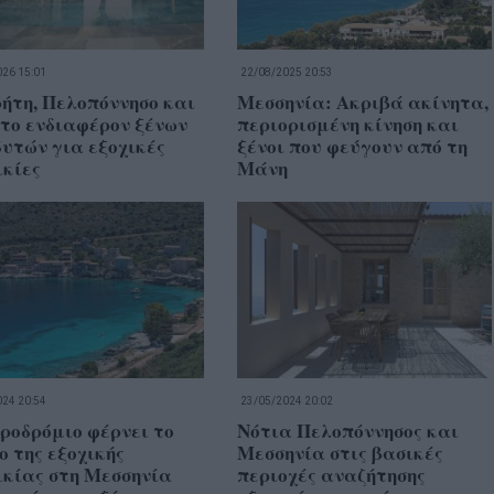
26 15:01
22/08/2025 20:53
ήτη, Πελοπόννησο και
Μεσσηνία: Ακριβά ακίνητα,
 το ενδιαφέρον ξένων
περιορισμένη κίνηση και
υτών για εξοχικές
ξένοι που φεύγουν από τη
ικίες
Μάνη
24 20:54
23/05/2024 20:02
ροδρόμιο φέρνει το
Νότια Πελοπόννησος και
ο της εξοχικής
Μεσσηνία στις βασικές
ικίας στη Μεσσηνία
περιοχές αναζήτησης