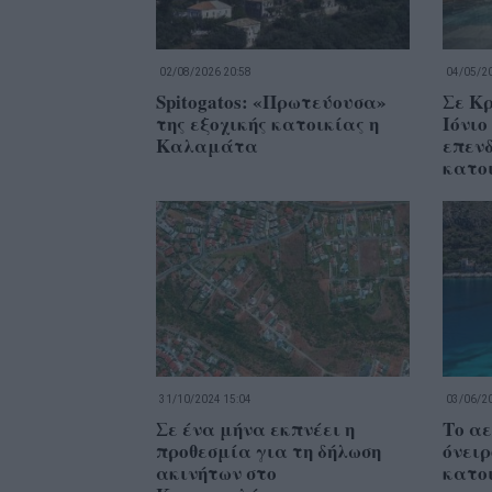
02/08/2026 20:58
04/05/20
Spitogatos: «Πρωτεύουσα»
Σε Κρ
της εξοχικής κατοικίας η
Ιόνιο
Καλαμάτα
επενδ
κατο
31/10/2024 15:04
03/06/20
Σε ένα μήνα εκπνέει η
Το αε
προθεσμία για τη δήλωση
όνειρ
ακινήτων στο
κατο