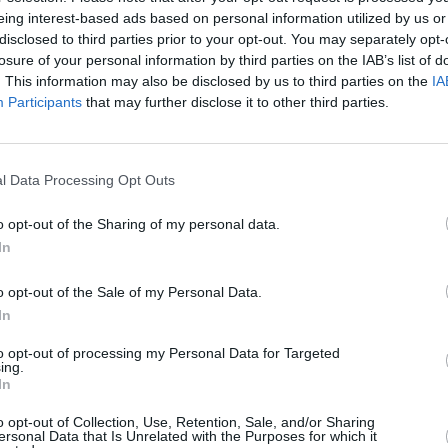
00 ευρώ και φτάνει έως τα 600.000 ευρώ.
eing interest-based ads based on personal information utilized by us or
disclosed to third parties prior to your opt-out. You may separately opt-
losure of your personal information by third parties on the IAB’s list of
. This information may also be disclosed by us to third parties on the
IA
ες ηλικίες, ενώ διαφοροποιήσεις προκύπτουν και με βάση
Participants
that may further disclose it to other third parties.
 τη μελέτη, οι πιο δραστήριοι επενδυτικά είναι οι
l Data Processing Opt Outs
νται από τις χώρες αυτές, έχουν επενδυτικό
άλλευση του εξοχικού τους για το διάστημα που δεν το
o opt-out of the Sharing of my personal data.
In
ι εξ αυτών, κυρίως οι Ολλανδοί, δε διστάζουν να το
όσον διαπιστώσουν ότι μπορούν να έχουν και σημαντικό
o opt-out of the Sale of my Personal Data.
In
 Μεγάλη Βρετανία στρέφονται κυρίως στην ίδια χρήση,
to opt-out of processing my Personal Data for Targeted
ing.
ας διαμονής στην Ελλάδα, μέσω του προγράμματος «Χρυσή
In
ξηση του ελάχιστου ύψους επένδυσης από τα 250.000 στα
o opt-out of Collection, Use, Retention, Sale, and/or Sharing
ται στην ηπειρωτική χώρα και όχι σε κάποιο νησί, όπου το
ersonal Data that Is Unrelated with the Purposes for which it