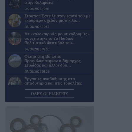
στην Καλαμάτα
07/08/2026 12:01
Στούπα: Έστειλε στον εαυτό του με
«κούριερ» σχεδόν μισό κιλό…
07/08/2026 10:58
Με «καλοκαιρινές μουσικοδρομίες»
συνεχίστηκε το 7ο Παιδικό
Πολιτιστικό Φεστιβάλ του…
07/08/2026 09:58
Φωτιά στη Βοιωτία:
Προφυλακίστηκαν ο δήμαρχος
Στυλίδας και άλλοι δύο…
07/08/2026 08:26
Εργασίες αναβάθμισης στα
αποδυτήρια και στις τουαλέτες
κοινού στο Κλειστό…
ΟΛΕΣ ΟΙ ΕΙΔΗΣΕΙΣ
07/08/2026 07:50
ΕΠΣ Μεσσηνίας: «Κλείνει» Μιχάλη
Γεωργιόπουλο για προπονητή στις
Μεικτές Ομάδες
07/08/2026 07:30
Υψηλός κίνδυνος πυρκαγιάς για την
Περιφέρεια Πελοποννήσου σήμερα