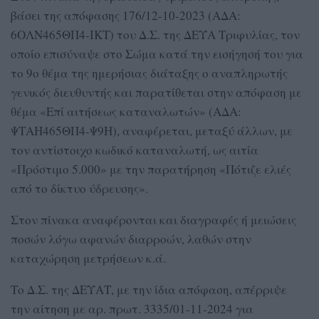
βάσει της απόφασης 176/12-10-2023 (ΑΔΑ:
6ΟΛΝ465ΘΠ4-ΙΚΤ) του Δ.Σ. της ΔΕΥΑ Τριφυλίας, τον
οποίο επισύναψε στο Σώμα κατά την εισήγησή του για
το 9ο θέμα της ημερήσιας διάταξης ο αναπληρωτής
γενικός διευθυντής και παρατίθεται στην απόφαση με
θέμα «Επί αιτήσεως καταναλωτών» (ΑΔΑ:
ΨΤΑΗ465ΘΠ4-Ψ9Η), αναφέρεται, μεταξύ άλλων, με
τον αντίστοιχο κωδικό καταναλωτή, ως αιτία
«Πρόστιμο 5.000» με την παρατήρηση «Πότιζε ελιές
από το δίκτυο ύδρευσης».
Στον πίνακα αναφέρονται και διαγραφές ή μειώσεις
ποσών λόγω αφανών διαρροών, λαθών στην
καταχώρηση μετρήσεων κ.ά.
Το Δ.Σ. της ΔΕΥΑΤ, με την ίδια απόφαση, απέρριψε
την αίτηση με αρ. πρωτ. 3335/01-11-2024 για