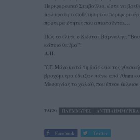
Περιφερειακό Συμβούλιο, ώστε να βρεθεί
πρόσφατη τοποθέτηση του περιφερειάρχ
προτεραιότητες που απαιτούνται…
Πώς το έλεγε ο Κώστας Βάρναλης; “Βουβ
κάποιο θαύμα”!
Α.Π.
Υ.Γ. Μόνο κατά τη διάρκεια της χθεσιν
βροχόμετρα έδειξαν πάνω από 70mm και
Μεσσηνίας το χαλάζι που έπεσε έκλεισ
TAGS:
ΠΛΗΜΜΥΡΕΣ
ΑΝΤΙΠΛΗΜΜΥΡΙΚΑ
Facebook
Twitter