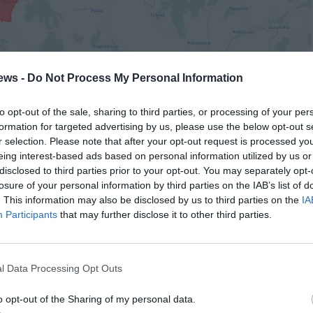
ews -
Do Not Process My Personal Information
ατρέχουν δυνητικά υψηλό κίνδυνο πλημμύρας παρέχεται,
κή Επιτροπή με την υποστήριξη του Ευρωπαϊκού
to opt-out of the sale, sharing to third parties, or processing of your per
formation for targeted advertising by us, please use the below opt-out s
r selection. Please note that after your opt-out request is processed y
eing interest-based ads based on personal information utilized by us or
άλλοντος, Ωκεανών και Αλιείας, Βιργκίνιους
disclosed to third parties prior to your opt-out. You may separately opt-
νθρώπινο και οικονομικό κόστος των πρόσφατων πλημμυρών
losure of your personal information by third parties on the IAB’s list of
αστροφικό. Δυστυχώς, αυτά τα ακραία καιρικά
. This information may also be disclosed by us to third parties on the
IA
ν Ευρωπαϊκή Ένωση και σε ολόκληρο τον κόσμο. Άρα,
Participants
that may further disclose it to other third parties.
αι να προσαρμοστούμε σε αυτά. Για να μετριάσουμε
νους που αντιμετωπίζουμε, χρειαζόμαστε αξιόπιστες
l Data Processing Opt Outs
o opt-out of the Sharing of my personal data.
ς φορείς λήψης αποφάσεων και τους επαγγελματίες να