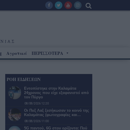
Αγροτικά
ΠΕΡΙΣΣΟΤΕΡΑ
Η
ΡΟΗ ΕΙΔΗΣΕΩΝ
Εντοπίστηκε στην Καλαμάτα
24χρονος που είχε εξαφανιστεί από
τον Πύργο
08/08/2026 12:20
Οι Πυξ Λαξ ξεσήκωσαν το κοινό της
Καλαμάτας (φωτογραφίες και…
08/08/2026 11:00
5G παντού, 6G στον ορίζοντα: Πού