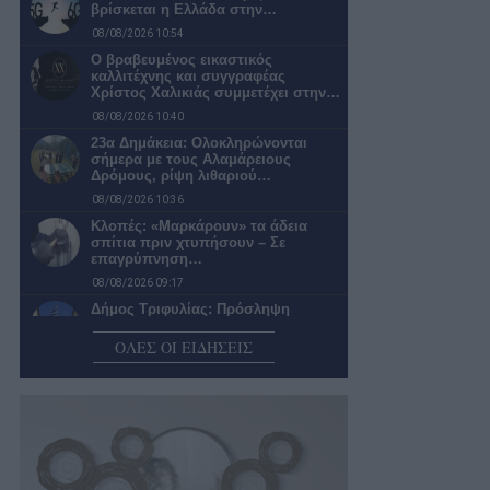
βρίσκεται η Ελλάδα στην…
08/08/2026 10:54
Ο βραβευμένος εικαστικός
καλλιτέχνης και συγγραφέας
Χρίστος Χαλικιάς συμμετέχει στην…
08/08/2026 10:40
23α Δημάκεια: Ολοκληρώνονται
σήμερα με τους Αλαμάρειους
Δρόμους, ρίψη λιθαριού…
08/08/2026 10:36
Κλοπές: «Μαρκάρουν» τα άδεια
σπίτια πριν χτυπήσουν – Σε
επαγρύπνηση…
08/08/2026 09:17
Δήμος Τριφυλίας: Πρόσληψη
προσωπικού με δικαστική απόφαση
ΟΛΕΣ ΟΙ ΕΙΔΗΣΕΙΣ
08/08/2026 08:30
Κύπελλο Ελλάδας: Καλαμάτα
-Παναιτωλικός στην Καλλιθέα χωρίς
παρουσία φιλάθλων
08/08/2026 08:15
Ο καιρός σήμερα Σάββατο στην
Καλαμάτα