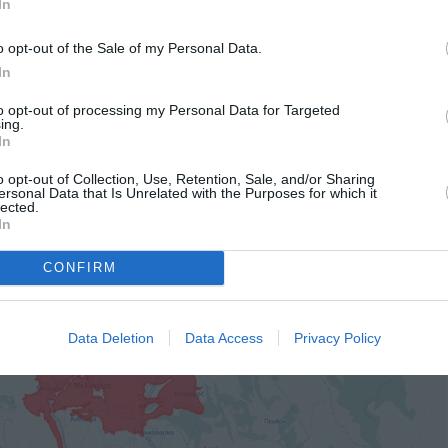
In
ύρας στις αποφάσεις τους”».
o opt-out of the Sale of my Personal Data.
τίδραση. Δήμαρχοι, περιφερειάρχης, βουλευτές, κεντρικό
In
αδή, η έκθεση να ευαισθητοποιήσει όλους τους παραπάνω,
καν από τις παρατάξεις των μειοψηφιών.
to opt-out of processing my Personal Data for Targeted
ing.
In
o opt-out of Collection, Use, Retention, Sale, and/or Sharing
ersonal Data that Is Unrelated with the Purposes for which it
lected.
In
CONFIRM
Data Deletion
Data Access
Privacy Policy