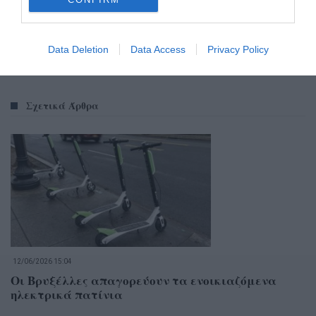
Data Deletion
Data Access
Privacy Policy
Σχετικά Άρθρα
12/06/2026 15:04
Οι Βρυξέλλες απαγορεύουν τα ενοικιαζόμενα
ηλεκτρικά πατίνια