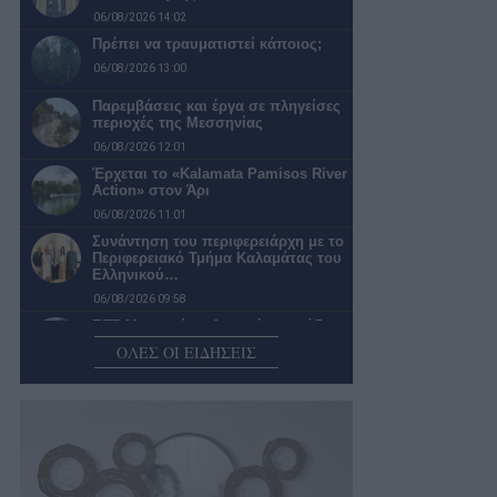
06/08/2026 14:02
Πρέπει να τραυματιστεί κάποιος;
06/08/2026 13:00
Παρεμβάσεις και έργα σε πληγείσες
περιοχές της Μεσσηνίας
06/08/2026 12:01
Έρχεται το «Kalamata Pamisos River
Action» στον Άρι
06/08/2026 11:01
Συνάντηση του περιφερειάρχη με το
Περιφερειακό Τμήμα Καλαμάτας του
Ελληνικού…
06/08/2026 09:58
ΕΠΣ Μεσσηνίας: Δεκαπέντε ομάδες
δήλωσαν συμμετοχή στο
ΟΛΕΣ ΟΙ ΕΙΔΗΣΕΙΣ
πρωτάθλημα της Α’…
06/08/2026 09:10
Σε κυκλοφορία το πρώτο τμήμα της
αναπλασμένης Αναγνωσταρά
06/08/2026 09:00