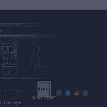
Μ.Η.Τ. 232397
Ταυτότητα