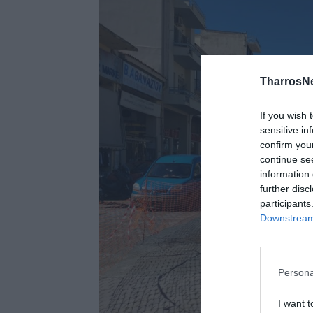
TharrosN
If you wish 
sensitive in
confirm you
continue se
information 
further disc
participants
Downstream 
Persona
I want t