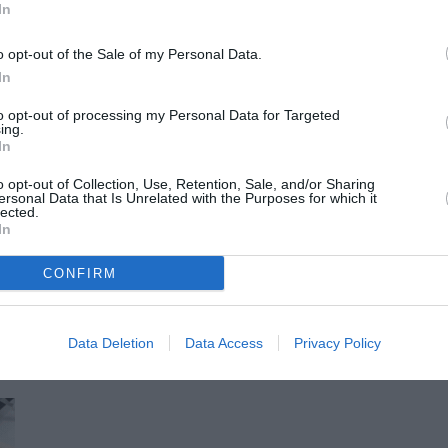
In
o opt-out of the Sale of my Personal Data.
In
to opt-out of processing my Personal Data for Targeted
λοιπόν, ξεχάστε την για πάντα!
ing.
In
o opt-out of Collection, Use, Retention, Sale, and/or Sharing
ersonal Data that Is Unrelated with the Purposes for which it
lected.
In
CONFIRM
Data Deletion
Data Access
Privacy Policy