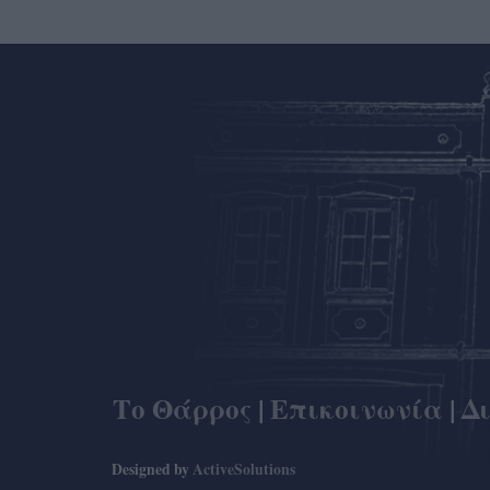
Το Θάρρος
|
Επικοινωνία
|
Δ
Designed by
ActiveSolutions