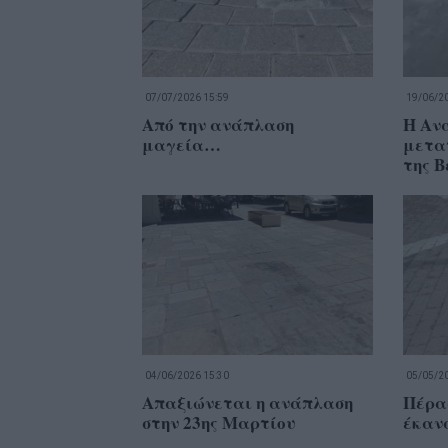
07/07/2026 15:59
19/06/20
Από την ανάπλαση
Η Αν
μαγεία…
μετα
της Β
04/06/2026 15:30
05/05/20
Απαξιώνεται η ανάπλαση
Πέρασ
στην 23ης Μαρτίου
έκαν