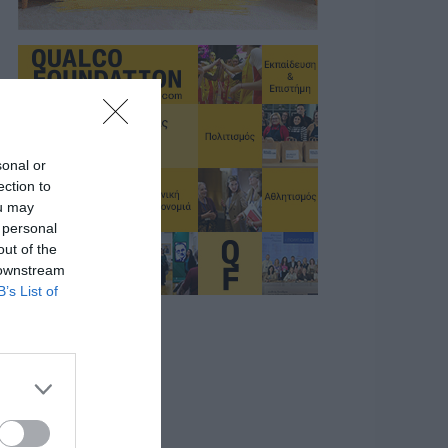
sonal or
ection to
ou may
 personal
out of the
 downstream
B’s List of