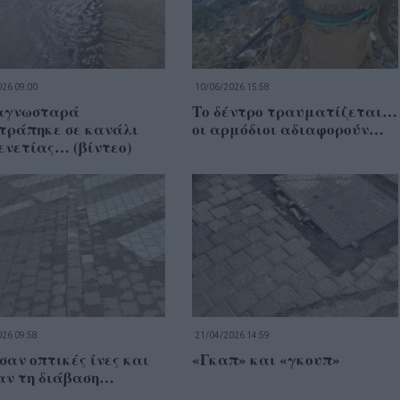
26 09:00
10/06/2026 15:58
αγνωσταρά
Το δέντρο τραυματίζεται…
τράπηκε σε κανάλι
οι αρμόδιοι αδιαφορούν…
ενετίας… (βίντεο)
26 09:58
21/04/2026 14:59
αν οπτικές ίνες και
«Γκαπ» και «γκουπ»
αν τη διάβαση…