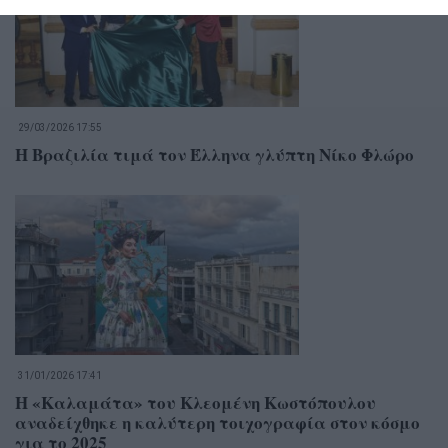
29/03/2026 17:55
Η Βραζιλία τιμά τον Έλληνα γλύπτη Νίκο Φλώρο
31/01/2026 17:41
Η «Καλαμάτα» του Κλεομένη Κωστόπουλου
αναδείχθηκε η καλύτερη τοιχογραφία στον κόσμο
για το 2025