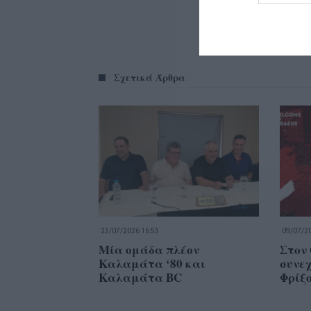
Σχετικά Άρθρα
23/07/2026 16:53
09/07/20
Μία ομάδα πλέον
Στον
Καλαμάτα ‘80 και
συνε
Καλαμάτα BC
Φρίξ