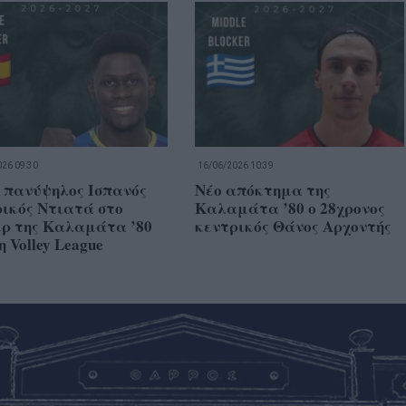
26 09:30
16/06/2026 10:39
 πανύψηλος Ισπανός
Νέο απόκτημα της
ικός Ντιατά στο
Καλαμάτα ’80 ο 28χρονος
ερ της Καλαμάτα ’80
κεντρικός Θάνος Αρχοντής
η Volley League