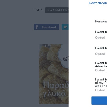
Downstream 
TAGS:
ΚΑΛΑΜΑΤΑ 80
Volley League
Persona
Facebook
Twitter
I want t
Opted 
I want t
Opted 
I want 
Advertis
Opted 
I want t
of my P
was col
Opted 