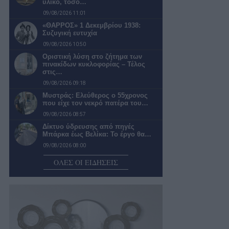
υλικό, τόσο…
09/08/2026 11:01
«ΘΑΡΡΟΣ» 1 Δεκεμβρίου 1938:
Συζυγική ευτυχία
09/08/2026 10:50
Οριστική λύση στο ζήτημα των
πινακίδων κυκλοφορίας – Τέλος
στις…
09/08/2026 09:18
Μυστράς: Ελεύθερος ο 55χρονος
που είχε τον νεκρό πατέρα του…
09/08/2026 08:57
Δίκτυο ύδρευσης από πηγές
Μπάρκα έως Βελίκα: Το έργο θα…
09/08/2026 08:00
Πολύ υψηλός κίνδυνος πυρκαγιάς
ΟΛΕΣ ΟΙ ΕΙΔΗΣΕΙΣ
σήμερα – Οι περιοχές έχουν τεθεί…
09/08/2026 07:57
Συγκροτήθηκε το νέο συμβούλιο της
Κεντρικής Αγοράς Καλαμάτας που
έχει…
09/08/2026 07:38