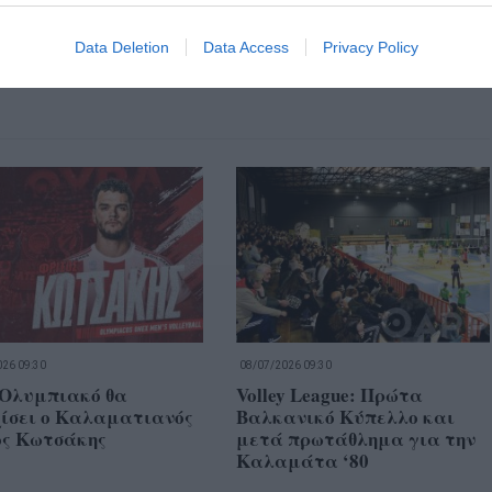
Data Deletion
Data Access
Privacy Policy
26 09:30
08/07/2026 09:30
 Ολυμπιακό θα
Volley League: Πρώτα
χίσει ο Καλαματιανός
Βαλκανικό Κύπελλο και
ος Κωτσάκης
μετά πρωτάθλημα για την
Καλαμάτα ‘80