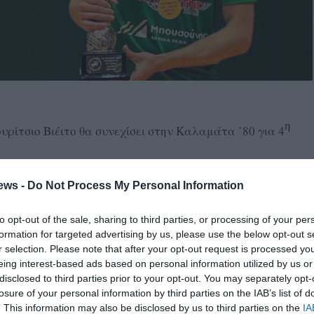
η
ρίτσιο Βιέιτο θα συνεχίσει στην Καλαμάτα ’80 για 4
ς συστάσεις, θα αγωνιστεί ξανά με την ομάδα μας και στη
ews -
Do Not Process My Personal Information
 κερκίδα με τα εντυπωσιακά του άλματα!», αναφέρει η
ρωση του τυπικού μέρους της συμφωνίας ανανέωσης, η
to opt-out of the sale, sharing to third parties, or processing of your per
 καιρό.
formation for targeted advertising by us, please use the below opt-out s
r selection. Please note that after your opt-out request is processed y
ός παίκτης, αλλά δέθηκε ιδιαίτερα από την πρώτη στιγμή με
eing interest-based ads based on personal information utilized by us or
disclosed to third parties prior to your opt-out. You may separately opt-
ρδίσει τους πάντες και με τον εξαιρετικό χαρακτήρα του.
losure of your personal information by third parties on the IAB’s list of
. This information may also be disclosed by us to third parties on the
IA