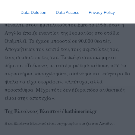
παραπάνω από το τελικό σκορ. Η αληθινή επιτυχία
είναι πώς αντιδράς στις πιο δύσκολες στιγμές». Κάτι
Data Deletion
Data Access
Privacy Policy
γνωρίζει από δύσκολες στιγμές. Μίλησε για το μοιραίο
πέναλτι, στους ημιτελικούς του Euro το 1996, όταν η
Αγγλία έπαιζε εναντίον της Γερμανίας στο στάδιο
Ουέμπλεϊ. Το έχασε μπροστά σε 90.000 θεατές.
Απογοήτευσε τον εαυτό του, τους συμπαίκτες του,
τους συμπατριώτες του. Το σκέφτεται ακόμη και
σήμερα. «Τι έκανες με αυτό;» ρώτησε κάποιος από το
ακροατήριο, «προχώρησα», απάντησε και «σίγουρα θα
ήθελα να είχα σκοράρει». «Απέτυχα, αλλά
προσπάθησα. Μέχρι τότε δεν ήξερα πόσο ανθεκτικός
είμαι στην αποτυχία».
Της Ελεάννας Βλαστού / kathimerini.gr
Η κα Ελεάννα Βλαστού είναι συγγραφέας και ζει στο Λονδίνο.