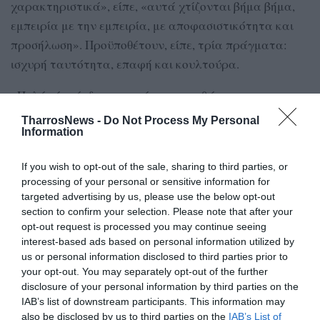
χαρακτηριστικά», είπε, «αυτά χτίζονται βήμα βήμα,
εμπειρία με την εμπειρία, με αποφασιστικότητα και
προσήλωση». Προϋποθέτουν, είπε, τρία πράγματα:
ισχυρή ταυτότητα, επαφή και κουλτούρα.
«Πολύ νέοι άνδρες», συνέχισε, «αισθάνονται
απομονωμένοι, νιώθουν άβολα να ανοιχτούν σε φίλους
TharrosNews -
Do Not Process My Personal
ή οικογένεια. Πολλοί δεν έχουν δίπλα τους γονείς,
Information
μέντορες, δασκάλους, προπονητές ή αφεντικά που να
If you wish to opt-out of the sale, sharing to third parties, or
αντιλαμβάνονται πώς να ασκήσουν την κατάλληλη
processing of your personal or sensitive information for
πίεση ώστε να συμβάλουν στην ανάπτυξή τους. Η
targeted advertising by us, please use the below opt-out
κοινότητα –στον αληθινό κόσμο– φθίνει, οι νέοι
section to confirm your selection. Please note that after your
opt-out request is processed you may continue seeing
αδυνατούν να μιλήσουν ή να εκφράσουν τα
interest-based ads based on personal information utilized by
συναισθήματά τους, μόνοι προσπαθούν να χειριστούν
us or personal information disclosed to third parties prior to
οποιαδήποτε κατάσταση. Στο τέλος υπαναχωρούν στη
your opt-out. You may separately opt-out of the further
μοναξιά και στην εσωστρέφειά τους και στρέφονται
disclosure of your personal information by third parties on the
IAB’s list of downstream participants. This information may
στις ανθυγιεινές εναλλακτικές του Διαδικτύου».
also be disclosed by us to third parties on the
IAB’s List of