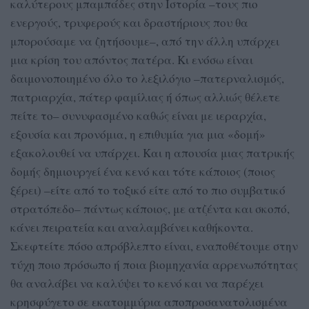
καλύτερους μπαμπάδες στην Ιστορία –τους πιο
ενεργούς, τρυφερούς και δραστήριους που θα
μπορούσαμε να ζητήσουμε–, από την άλλη υπάρχει
μια κρίση του απόντος πατέρα. Κι ενόσω είναι
δαιμονοποιημένο όλο το λεξιλόγιο –πατερναλισμός,
πατριαρχία, πάτερ φαμίλιας ή όπως αλλιώς θέλετε
πείτε το– συνυφασμένο καθώς είναι με ιεραρχία,
εξουσία και προνόμια, η επιθυμία για μια «δομή»
εξακολουθεί να υπάρχει. Και η απουσία μιας πατρικής
δομής δημιουργεί ένα κενό και τότε κάποιος (ποιος
ξέρει) –είτε από το τοξικό είτε από το πιο συμβατικό
στρατόπεδο– πάντως κάποιος, με ατζέντα και σκοπό,
κάνει πειρατεία και αναλαμβάνει καθήκοντα.
Σκεφτείτε πόσο απρόβλεπτο είναι, εναποθέτουμε στην
τύχη ποιο πρόσωπο ή ποια βιομηχανία αρρενωπότητας
θα αναλάβει να καλύψει το κενό και να παρέχει
κρησφύγετο σε εκατομμύρια αποπροσανατολισμένα