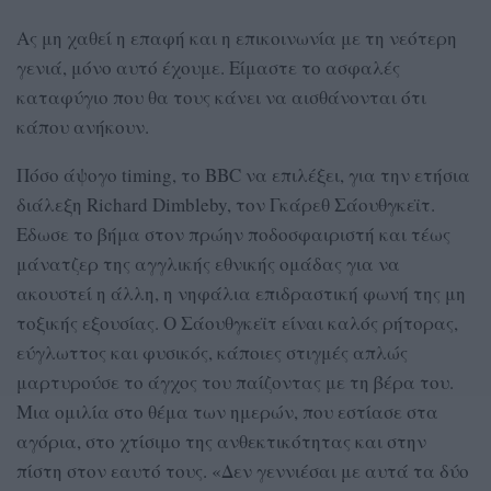
Ας μη χαθεί η επαφή και η επικοινωνία με τη νεότερη
γενιά, μόνο αυτό έχουμε. Είμαστε το ασφαλές
καταφύγιο που θα τους κάνει να αισθάνονται ότι
κάπου ανήκουν.
Πόσο άψογο timing, το BBC να επιλέξει, για την ετήσια
διάλεξη Richard Dimbleby, τον Γκάρεθ Σάουθγκεϊτ.
Εδωσε το βήμα στον πρώην ποδοσφαιριστή και τέως
μάνατζερ της αγγλικής εθνικής ομάδας για να
ακουστεί η άλλη, η νηφάλια επιδραστική φωνή της μη
τοξικής εξουσίας. Ο Σάουθγκεϊτ είναι καλός ρήτορας,
εύγλωττος και φυσικός, κάποιες στιγμές απλώς
μαρτυρούσε το άγχος του παίζοντας με τη βέρα του.
Μια ομιλία στο θέμα των ημερών, που εστίασε στα
αγόρια, στο χτίσιμο της ανθεκτικότητας και στην
πίστη στον εαυτό τους. «Δεν γεννιέσαι με αυτά τα δύο