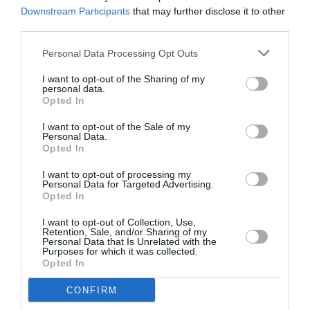
Downstream Participants
that may further disclose it to other
Είπε και άλλα, είπε ότι κάθε γενιά αντιμετωπίζει τις
third parties.
προκλήσεις της και παρ’ όλες τις δύσκολες
καταστάσεις τις οποίες έχει αντιμετωπίσει, πιστεύει
Personal Data Processing Opt Outs
ότι η ζωή τώρα είναι δυσκολότερη για τους νέους. Οχι
I want to opt-out of the Sharing of my
personal data.
γιατί είναι πιο αδύναμοι ή λιγότερο ανθεκτικοί από τις
Opted In
προηγούμενες γενιές, αλλά γιατί οι πιέσεις με τις
I want to opt-out of the Sale of my
οποίες έρχονται αντιμέτωποι είναι μοναδικές. Η νέα
Personal Data.
γενιά βομβαρδίζεται στα social media από εικόνες
Opted In
τελειότητας (τέλειο σώμα, τέλεια καριέρα, τέλεια
I want to opt-out of processing my
ζωή), από μια εικόνα επιτυχίας που μοιάζει να υπάρχει
Personal Data for Targeted Advertising.
Opted In
χωρίς προσπάθεια και κόπο.
I want to opt-out of Collection, Use,
Retention, Sale, and/or Sharing of my
Αναφέρθηκε στις «αξίες που μετρούν», στην
Personal Data that Is Unrelated with the
Purposes for which it was collected.
ακεραιότητα, στην ταπεινότητα, στο κουράγιο,
Opted In
αναφέρθηκε και σε ό,τι έμαθε. «Εάν έμαθα κάτι από το
ποδόσφαιρο είναι ότι η επιτυχία είναι πολλά
CONFIRM