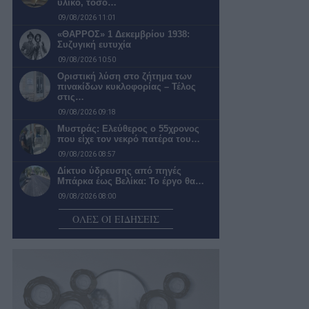
υλικό, τόσο…
09/08/2026 11:01
«ΘΑΡΡΟΣ» 1 Δεκεμβρίου 1938:
Συζυγική ευτυχία
09/08/2026 10:50
Οριστική λύση στο ζήτημα των
πινακίδων κυκλοφορίας – Τέλος
στις…
09/08/2026 09:18
Μυστράς: Ελεύθερος ο 55χρονος
που είχε τον νεκρό πατέρα του…
09/08/2026 08:57
Δίκτυο ύδρευσης από πηγές
Μπάρκα έως Βελίκα: Το έργο θα…
09/08/2026 08:00
Πολύ υψηλός κίνδυνος πυρκαγιάς
ΟΛΕΣ ΟΙ ΕΙΔΗΣΕΙΣ
σήμερα – Οι περιοχές έχουν τεθεί…
09/08/2026 07:57
Συγκροτήθηκε το νέο συμβούλιο της
Κεντρικής Αγοράς Καλαμάτας που
έχει…
09/08/2026 07:38