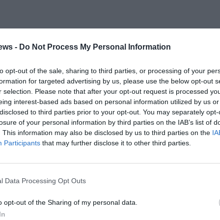
ews -
Do Not Process My Personal Information
ς
to opt-out of the sale, sharing to third parties, or processing of your per
ούμε με την αρχαιολόγο Γκέλυ Φράγκου στην ιερά οδό των
formation for targeted advertising by us, please use the below opt-out s
τα βήματα γυναικών και ανδρών, παιδιών και
r selection. Please note that after your opt-out request is processed y
 Μεσσηνίας και της ευρύτερης περιοχής. Πολίχνη,
eing interest-based ads based on personal information utilized by us or
δίκτυο με αρχαιότητες και αρχαίες πόλεις που τα
disclosed to third parties prior to your opt-out. You may separately opt-
losure of your personal information by third parties on the IAB’s list of
έωση, ο σωματικός και πνευματικός καθαρμός και ο
. This information may also be disclosed by us to third parties on the
IA
 και η ροή (Καλλιρόη). Ίχνη των Μυστηρίων της Ανδανίας
Participants
that may further disclose it to other third parties.
Ο ιεροφάντης Μνασίστρατος. Η ανάγκη των αρχαίων να
ι μέσα από την αναβίωση και τέλεση των Μυστηρίων της
άθε τέσσερα χρόνια τον Σεπτέμβριο οι συμμετέχοντες στα
l Data Processing Opt Outs
τητά τους και ακολουθώντας τους ιερούς κανόνες
o opt-out of the Sharing of my personal data.
φόνη που συνδέονταν με την εναλλαγή των εποχών και
In