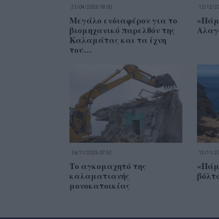
21/04/2026 18:00
12/12/20
Μεγάλο ενδιαφέρον για το
«Πάμ
βιομηχανικό παρελθόν της
Αλαγ
Καλαμάτας και τα ίχνη
του…
16/11/2025 07:53
13/11/20
Το αγκομαχητό της
«Πάμ
καλαματιανής
βόλτα
μονοκατοικίας