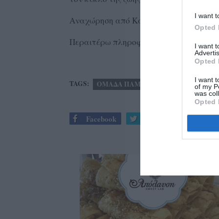
I want t
Αναχώρηση από Καλαμάτα στις 6.00 μ.μ
Opted 
Περαιτέρω πληροφορίες στο τηλέφωνο:
I want 
Advertis
Opted 
I want t
TAGS:
ΟΜΑΔΑ ΠΑΜΕ ΒΟΛΤΑ
of my P
was col
Opted 
Facebook
Twitter