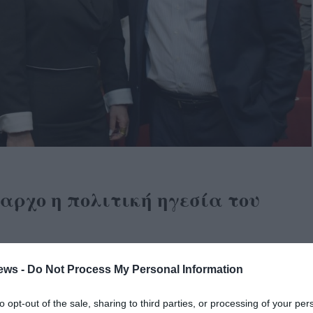
αρχο η πολιτική ηγεσία του
ηρωθούν οι απαραίτητες διαδικασίες για την τοποθέτηση
ews -
Do Not Process My Personal Information
υ Οιχαλίας, σε μια ακόμη προσπάθεια να παταχθεί η
πουργός Προστασίας του Πολίτη, Γιάννης Λαμπρόπουλος.
to opt-out of the sale, sharing to third parties, or processing of your per