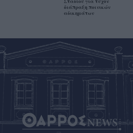
Σταδίου για τυχόν
διάπραξη ποινικών
αδικημάτων