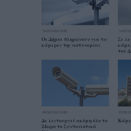
24/07/2026 16:58
16/07/20
Οι Δήμοι πληρώνουν για τις
Σε λε
κάμερες της αστυνομίας
κάμε
του 
09/04/2026 10:00
22/03/20
Δε λειτουργεί ακόμη όλο το
Κάμερ
24ωρο το Συντονιστικό