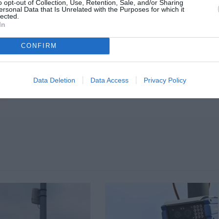
o opt-out of Collection, Use, Retention, Sale, and/or Sharing
ersonal Data that Is Unrelated with the Purposes for which it
lected.
In
CONFIRM
Data Deletion
Data Access
Privacy Policy