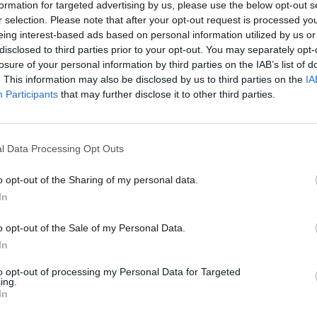
formation for targeted advertising by us, please use the below opt-out s
ορείς του νομού υποδέχθηκε τον υπουργό Προστασίας του
r selection. Please note that after your opt-out request is processed y
αμάτα, στο πλαίσιο της υπογραφής Μνημονίων
eing interest-based ads based on personal information utilized by us or
ι τους Δήμους Καλαμάτας και Μεσσήνης, δεσμεύτηκε από
disclosed to third parties prior to your opt-out. You may separately opt-
losure of your personal information by third parties on the IAB’s list of
χο Γιώτα Γεωργακοπούλου, πως ο Δήμος Οιχαλίας θα είναι
. This information may also be disclosed by us to third parties on the
IA
άψει τέτοιο Μνημόνιο Συνεργασίας με το υπουργείο
Participants
that may further disclose it to other third parties.
ή Αρχή κινήθηκε άμεσα, διεκδικητικά, σε αυτήν την
l Data Processing Opt Outs
o opt-out of the Sharing of my personal data.
In
o opt-out of the Sale of my Personal Data.
In
to opt-out of processing my Personal Data for Targeted
ing.
In