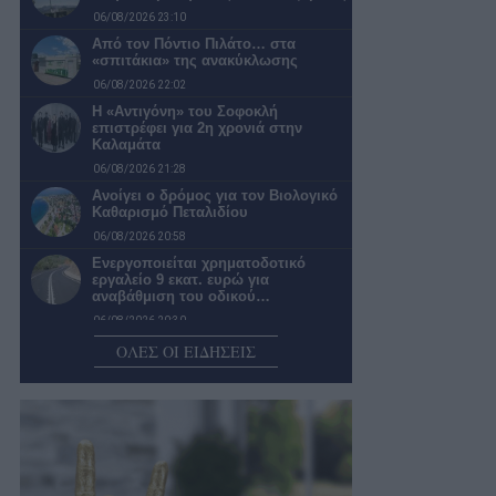
06/08/2026 23:10
Από τον Πόντιο Πιλάτο… στα
«σπιτάκια» της ανακύκλωσης
06/08/2026 22:02
Η «Αντιγόνη» του Σοφοκλή
επιστρέφει για 2η χρονιά στην
Καλαμάτα
06/08/2026 21:28
Ανοίγει ο δρόμος για τον Βιολογικό
Καθαρισμό Πεταλιδίου
06/08/2026 20:58
Ενεργοποιείται χρηματοδοτικό
εργαλείο 9 εκατ. ευρώ για
αναβάθμιση του οδικού…
06/08/2026 20:30
Βάσω Σέλβη: Η θεραπευτική δύναμη
ΟΛΕΣ ΟΙ ΕΙΔΗΣΕΙΣ
της σχέσης ανθρώπου και ζώου
06/08/2026 20:00
Νέα παράταση για τα δίκτυα
ύδρευσης στον άξονα Μεσσήνη –…
06/08/2026 19:30