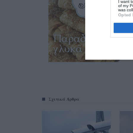
I want t
of my P
was col
Opted 
Σχετικά Άρθρα