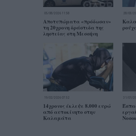
05/08/2026 11:58
28/03/20
Αποτυπώματα «πρόδωσαν»
Καλα
τη 20χρονη δράστιδα της
ρούχ
ληστείας στη Μεσσήνη
19/02/2026 07:52
31/01/20
14χρονος έκλεψε 8.000 ευρώ
Έσπα
από αυτοκίνητο στην
εργα
Καλαμάτα
Νοσο