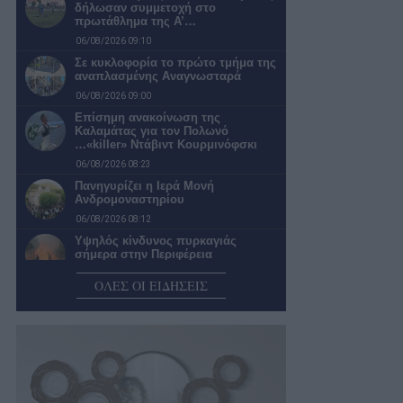
δήλωσαν συμμετοχή στο
πρωτάθλημα της Α’…
06/08/2026 09:10
Σε κυκλοφορία το πρώτο τμήμα της
αναπλασμένης Αναγνωσταρά
06/08/2026 09:00
Επίσημη ανακοίνωση της
Καλαμάτας για τον Πολωνό
…«killer» Ντάβιντ Κουρμινόφσκι
06/08/2026 08:23
Πανηγυρίζει η Ιερά Μονή
Ανδρομοναστηρίου
06/08/2026 08:12
Υψηλός κίνδυνος πυρκαγιάς
σήμερα στην Περιφέρεια
Πελοποννήσου
ΟΛΕΣ ΟΙ ΕΙΔΗΣΕΙΣ
06/08/2026 07:53
Μάνη: Μεγάλη επιχείρηση
διάσωσης οικογένειας Γάλλων στο
φαράγγι του Βυρού…
06/08/2026 07:42
Ο καιρός σήμερα Πέμπτη στην
Καλαμάτα