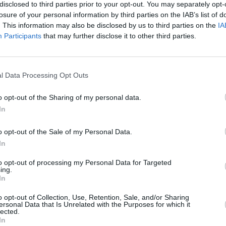
disclosed to third parties prior to your opt-out. You may separately opt-
 μία 66χρονη, το οποίο ο ίδιος δράστης είχε αρπάξει από
losure of your personal information by third parties on the IAB’s list of
. This information may also be disclosed by us to third parties on the
IA
Participants
that may further disclose it to other third parties.
στον 56χρονο, στις οποίες αναγνώρισε το δράστη και
l Data Processing Opt Outs
o opt-out of the Sharing of my personal data.
ΙΝΗΤΟΥ
In
o opt-out of the Sale of my Personal Data.
In
to opt-out of processing my Personal Data for Targeted
ing.
In
o opt-out of Collection, Use, Retention, Sale, and/or Sharing
ersonal Data that Is Unrelated with the Purposes for which it
lected.
In