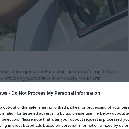
κίνητα που ήταν σταθμευμένα σε παραλία της Πύλου
ου οποίου σχηματίσθηκε δικογραφία για κλοπή.
ος εμφανίσθηκε στο αστυνομικό τμήμα Πύλου – Νέστορος
ews -
Do Not Process My Personal Information
νό δεξί παράθυρο του αυτοκινήτου του, ενώ αφαίρεσαν το
λαβε, όμως, να δει το δράστη να φεύγει πεζός από το
to opt-out of the sale, sharing to third parties, or processing of your per
 το τηλέφωνο, το οποίο μάζεψε ο 56χρονος και παρέδωσε
formation for targeted advertising by us, please use the below opt-out s
r selection. Please note that after your opt-out request is processed y
eing interest-based ads based on personal information utilized by us or