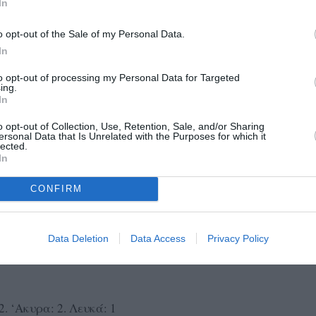
In
o opt-out of the Sale of my Personal Data.
In
. ‘Ακυρα: 6. Λευκά: 1
to opt-out of processing my Personal Data for Targeted
ing.
ΡΩΝ” 0
In
39, ΟΧΙ 154, “ΠΑΡΩΝ” 0
o opt-out of Collection, Use, Retention, Sale, and/or Sharing
ersonal Data that Is Unrelated with the Purposes for which it
lected.
In
. ‘Ακυρα: 3. Λευκά: 2
CONFIRM
ΡΩΝ” 0
Data Deletion
Data Access
Privacy Policy
39, ΟΧΙ 153, “ΠΑΡΩΝ” 0
. ‘Ακυρα: 2. Λευκά: 1