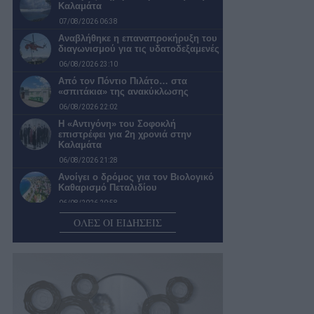
Καλαμάτα
07/08/2026 06:38
Αναβλήθηκε η επαναπροκήρυξη του
διαγωνισμού για τις υδατοδεξαμενές
06/08/2026 23:10
Από τον Πόντιο Πιλάτο… στα
«σπιτάκια» της ανακύκλωσης
06/08/2026 22:02
Η «Αντιγόνη» του Σοφοκλή
επιστρέφει για 2η χρονιά στην
Καλαμάτα
06/08/2026 21:28
Ανοίγει ο δρόμος για τον Βιολογικό
Καθαρισμό Πεταλιδίου
06/08/2026 20:58
Ενεργοποιείται χρηματοδοτικό
ΟΛΕΣ ΟΙ ΕΙΔΗΣΕΙΣ
εργαλείο 9 εκατ. ευρώ για
αναβάθμιση του οδικού…
06/08/2026 20:30
Βάσω Σέλβη: Η θεραπευτική δύναμη
της σχέσης ανθρώπου και ζώου
06/08/2026 20:00