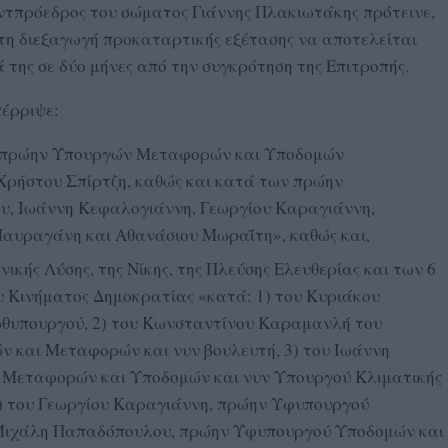
ντπρόεδρος του σώματος Γιάννης Πλακιωτάκης πρότεινε,
 τη διεξαγωγή προκαταρτικής εξέτασης να αποτελείται
 της σε δύο μήνες από την συγκρότηση της Επιτροπής.
έρριψε:
 πρώην Υπουργών Μεταφορών και Υποδομών
ρήστου Σπίρτζη, καθώς και κατά των πρώην
, Ιωάννη Κεφαλογιάννη, Γεωργίου Καραγιάννη,
αυραγάνη και Αθανάσιου Μωραΐτη», καθώς και,
ικής Λύσης, της Νίκης, της Πλεύσης Ελευθερίας και των 6
 Κινήματος Δημοκρατίας «κατά: 1) του Κυριάκου
θυπουργού, 2) του Κωνσταντίνου Καραμανλή του
 και Μεταφορών και νυν βουλευτή, 3) του Ιωάννη
Μεταφορών και Υποδομών και νυν Υπουργού Κλιματικής
 4) του Γεωργίου Καραγιάννη, πρώην Υφυπουργού
Μιχάλη Παπαδόπουλου, πρώην Υφυπουργού Υποδομών και