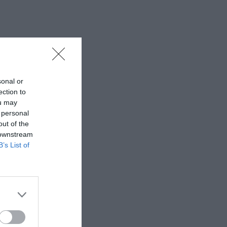
sonal or
ection to
ou may
 personal
out of the
 downstream
B’s List of