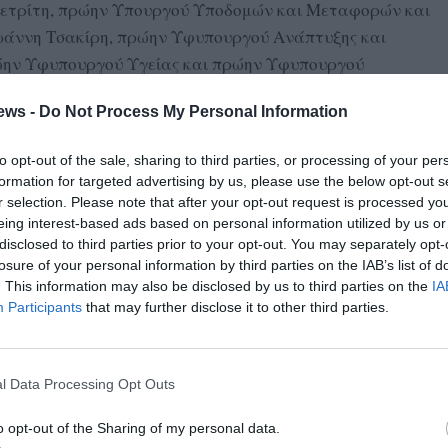
πετρίτη, πρώην Υπουργού Υποδομών και Μεταφορών και
Ιωάννη Τσακίρη, πρώην Υφυπουργού Ανάπτυξης και
ρώην Υφυπουργού Υγείας και πρώην Υφυπουργού
Αθανάσιου Πλεύρη, πρώην Υπουργού Υγείας και νυν
ews -
Do Not Process My Personal Information
Νέας Δημοκρατίας, 10) του Νικολάου Παπαθανάση, πρώην
αι νυν Αναπληρωτή Υπουργού Εθνικής Οικονομίας και
to opt-out of the sale, sharing to third parties, or processing of your per
Σπίρτζη, πρώην Υπουργού Υποδομών και Μεταφορών».
formation for targeted advertising by us, please use the below opt-out s
r selection. Please note that after your opt-out request is processed y
eing interest-based ads based on personal information utilized by us or
disclosed to third parties prior to your opt-out. You may separately opt-
losure of your personal information by third parties on the IAB’s list of
. This information may also be disclosed by us to third parties on the
IA
Participants
that may further disclose it to other third parties.
. ‘Ακυρα: 3 Λευκά: 1
ΑΡΩΝ” 0
l Data Processing Opt Outs
 1
o opt-out of the Sharing of my personal data.
40 , ΟΧΙ 150, “ΠΑΡΩΝ” 0