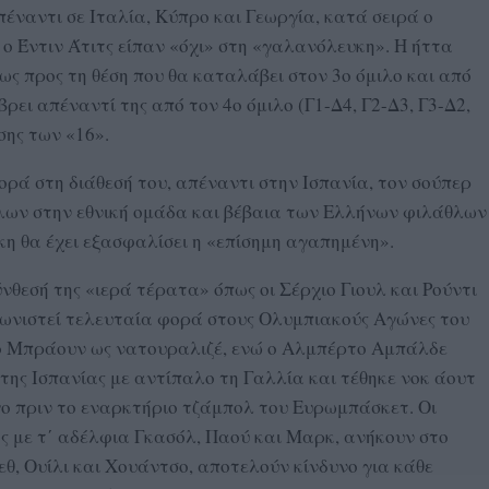
πέναντι σε Ιταλία, Κύπρο και Γεωργία, κατά σειρά ο
 ο Έντιν Άτιτς είπαν «όχι» στη «γαλανόλευκη». Η ήττα
ως προς τη θέση που θα καταλάβει στον 3ο όμιλο και από
ρει απέναντί της από τον 4ο όμιλο (Γ1-Δ4, Γ2-Δ3, Γ3-Δ2,
σης των «16».
ορά στη διάθεσή του, απέναντι στην Ισπανία, τον σούπερ
λων στην εθνική ομάδα και βέβαια των Ελλήνων φιλάθλων
κη θα έχει εξασφαλίσει η «επίσημη αγαπημένη».
ύνθεσή της «ιερά τέρατα» όπως οι Σέρχιο Γιουλ και Ρούντι
γωνιστεί τελευταία φορά στους Ολυμπιακούς Αγώνες του
νζο Μπράουν ως νατουραλιζέ, ενώ ο Αλμπέρτο Αμπάλδε
ης Ισπανίας με αντίπαλο τη Γαλλία και τέθηκε νοκ άουτ
ο πριν το εναρκτήριο τζάμπολ του Ευρωμπάσκετ. Οι
ς με τ΄ αδέλφια Γκασόλ, Παού και Μαρκ, ανήκουν στο
θ, Ουίλι και Χουάντσο, αποτελούν κίνδυνο για κάθε