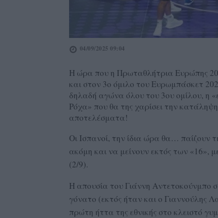
04/09/2025 09:04
Η ώρα που η Πρωταθλήτρια Ευρώπης 2022
και στον 3ο όμιλο του Ευρωμπάσκετ 2025
δηλαδή αγώνα όλου του 3ου ομίλου, η «
Ρόχα» που θα της χαρίσει την κατάληψη
αποτελέσματα!
Οι Ισπανοί, την ίδια ώρα θα… παίζουν 
ακόμη και να μείνουν εκτός των «16», 
(2/9).
Η απουσία του Γιάννη Αντετοκούνμπο σ
γόνατο (εκτός ήταν και ο Γιαννούλης Λ
πρώτη ήττα της εθνικής στο κλειστό γυ