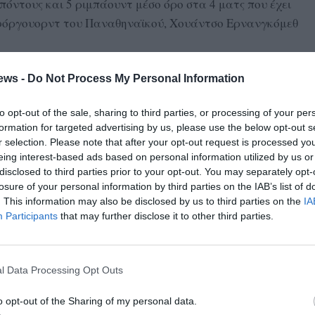
πόντους και 5 ριμπάουντ μέσο όρο στα 4 ματς που έχει
 φόργουορντ του Παναθηναϊκού, Χουάντσο Ερνανγκόμεθ
ουερ φόργουορντ των Μέμφις Γκρίζλις, Σάντι Αλντάμα, με
ews -
Do Not Process My Personal Information
τ μέσο όρο σε 4 ματς στο Ευρωμπάσκετ.
to opt-out of the sale, sharing to third parties, or processing of your per
ναι ο 19χρονος πόιντ γκαρντ της Βαλένιοα, Σέρχιο δε
formation for targeted advertising by us, please use the below opt-out s
 Ο γκαρντ της Μπαρτσελόνα, Ντάριο Μπριθουέλα,
r selection. Please note that after your opt-out request is processed y
eing interest-based ads based on personal information utilized by us or
αγώνα.
disclosed to third parties prior to your opt-out. You may separately opt-
losure of your personal information by third parties on the IAB’s list of
 τομείς έναντι της Ισπανίας. Μόνο στα ριμπάουντ θα
. This information may also be disclosed by us to third parties on the
IA
την Ισπανία να μετρά 38,5 έναντι 34,5 της Ελλάδας.
Participants
that may further disclose it to other third parties.
ικότητα 85,5 πόντους μέσο όρο σε αυτά τα 4 ματς στη
υς. Με την επιστροφή του “Greek Freak” εν συγκρίσει με
l Data Processing Opt Outs
ίνη, η εθνική μπορεί να υπολογίζει σε… 29 πόντους
όρο ο Γιάννης Αντετοκούνμπο, στα δύο ματς κόντρα σε
o opt-out of the Sharing of my personal data.