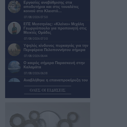
Εργασίες αναβάθμισης στα
αποδυτήρια και στις τουαλέτες
κοινού στο Κλειστό…
07/08/2026 07:50
ΕΠΣ Μεσσηνίας: «Κλείνει» Μιχάλη
Γεωργιόπουλο για προπονητή στις
Μεικτές Ομάδες
07/08/2026 07:30
Υψηλός κίνδυνος πυρκαγιάς για την
Περιφέρεια Πελοποννήσου σήμερα
07/08/2026 06:44
Ο καιρός σήμερα Παρασκευή στην
Καλαμάτα
07/08/2026 06:38
Αναβλήθηκε η επαναπροκήρυξη του
διαγωνισμού για τις υδατοδεξαμενές
ΟΛΕΣ ΟΙ ΕΙΔΗΣΕΙΣ
06/08/2026 23:10
Από τον Πόντιο Πιλάτο… στα
«σπιτάκια» της ανακύκλωσης
06/08/2026 22:02
Η «Αντιγόνη» του Σοφοκλή
επιστρέφει για 2η χρονιά στην
Καλαμάτα