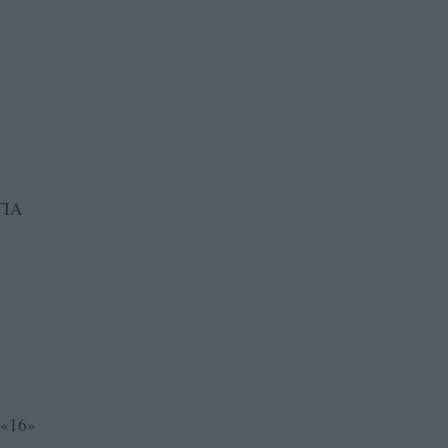
ΓΙΑ
 «16»