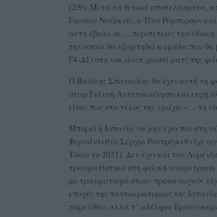
(2/9). Μετά τα θετικά αποτελέσματα, α
Γιουσού Νούρκιτς, ο Τζον Ρόμπερσον και
αυτή έβαλε σε… περιπέτειες την εθνική 
την οποία θα εξαρτηθεί η ομάδα που θα β
Γ4-Δ1) στο νοκ άουτ χιαστί ματς της φά
Ο Βασίλης Σπανούλης θα έχει αυτή τη φ
σταρ Γιάννη Αντετοκούνμπο και ευχή ό
είναι πως στο τέλος της «μάχης»… τη νί
Μπορεί η Ισπανία να μην έχει πια στη σ
Φερνάντεθ (o Σέρχιο Ροντρίγκεθ είχε α
Τόκιο το 2021). Δεν έχει και τον Λορέ
τραυματίστηκε στη φιλική αναμέτρηση τ
με τραυματισμό στους προσαγωγούς λίγ
εποχές της παντοκρατορίας της Ισπανία
παρελθόν, αλλά τ’ αδέλφια Ερνανγκόμε