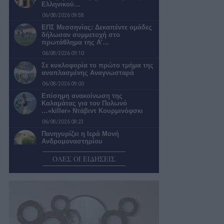
Ελληνικού…
06/08/2026 09:58
ΕΠΣ Μεσσηνίας: Δεκαπέντε ομάδες
δήλωσαν συμμετοχή στο
πρωτάθλημα της Α’…
06/08/2026 09:10
Σε κυκλοφορία το πρώτο τμήμα της
αναπλασμένης Αναγνωσταρά
06/08/2026 09:00
Επίσημη ανακοίνωση της
Καλαμάτας για τον Πολωνό
…«killer» Ντάβιντ Κουρμινόφσκι
06/08/2026 08:23
Πανηγυρίζει η Ιερά Μονή
Ανδρομοναστηρίου
06/08/2026 08:12
ΟΛΕΣ ΟΙ ΕΙΔΗΣΕΙΣ
Υψηλός κίνδυνος πυρκαγιάς
σήμερα στην Περιφέρεια
Πελοποννήσου
06/08/2026 07:53
Μάνη: Μεγάλη επιχείρηση
διάσωσης οικογένειας Γάλλων στο
φαράγγι του Βυρού…