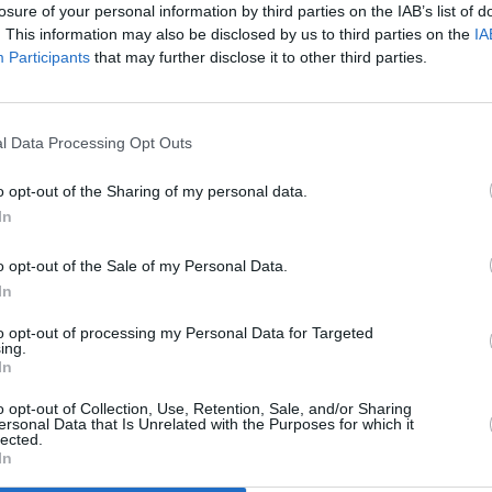
ινωνία, τιμά το παρελθόν και σχεδιάζει με ευθύνη το
losure of your personal information by third parties on the IAB’s list of
. This information may also be disclosed by us to third parties on the
IA
Participants
that may further disclose it to other third parties.
ΤΟΔΟΣΙΑ
l Data Processing Opt Outs
o opt-out of the Sharing of my personal data.
In
o opt-out of the Sale of my Personal Data.
In
to opt-out of processing my Personal Data for Targeted
ing.
In
o opt-out of Collection, Use, Retention, Sale, and/or Sharing
ersonal Data that Is Unrelated with the Purposes for which it
lected.
In