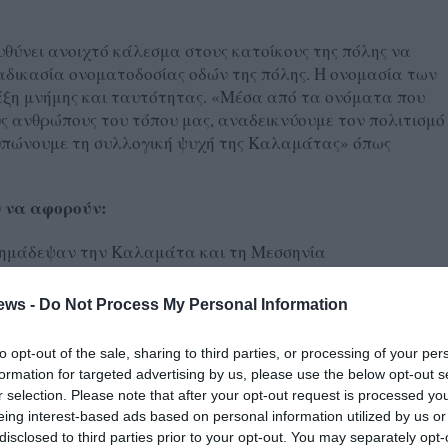
ύνει ανοιχτό κάλεσμα στους κατοίκους της πόλης να
ιαδικασία ονοματοδοσίας οδών της πόλης. Η ονομασία των
ξη μνήμης και ταυτότητας. «Μέσα από τα ονόματα που
ους ανθρώπους του τόπου μας, αναδεικνύουμε τον πολιτισμό
οτυπώνουμε τη συλλογική ψυχή της Καλαμάτας» όπως
 να αφορούν:
 σημάδεψαν την Καλαμάτα και τη Μεσσηνία
ν, της τέχνης και της παράδοσης
ς που αξίζει να διατηρηθούν ζωντανές.
ews -
Do Not Process My Personal Information
της Κοινότητας koinotita.kalamatas@kalamata.gr ή γραπτώς
to opt-out of the sale, sharing to third parties, or processing of your per
νους 33, Δημοτικό Πνευματικό Κέντρο Καλαμάτας 24133
formation for targeted advertising by us, please use the below opt-out s
r selection. Please note that after your opt-out request is processed y
eing interest-based ads based on personal information utilized by us or
ητα «επιβεβαιώνει το ρόλο της ως ζωντανός θεσμός
disclosed to third parties prior to your opt-out. You may separately opt-