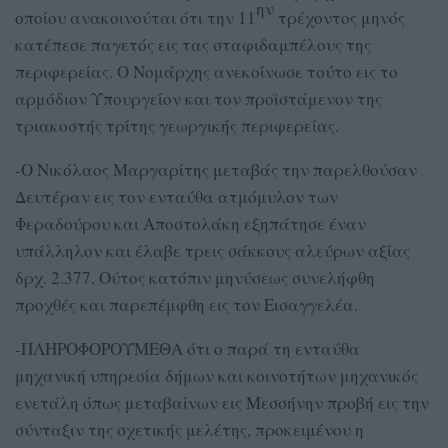
ην
οποίου ανακοινούται ότι την 11
τρέχοντος μηνός
κατέπεσε παγετός εις τας σταφιδαμπέλους της
περιφερείας. Ο Νομάρχης ανεκοίνωσε τούτο εις το
αρμόδιον Υπουργείον και τον προϊστάμενον της
τριακοστής τρίτης γεωργικής περιφερείας.
-Ο Νικόλαος Μαργαρίτης μεταβάς την παρελθούσαν
Δευτέραν εις τον ενταύθα ατμόμυλον των
Φεραδούρου και Αποστολάκη εξηπάτησε έναν
υπάλληλον και έλαβε τρεις σάκκους αλεύρων αξίας
δρχ. 2.377. Ούτος κατόπιν μηνύσεως συνελήφθη
προχθές και παρεπέμφθη εις τον Εισαγγελέα.
-ΠΛΗΡΟΦΟΡΟΥΜΕΘΑ ότι ο παρά τη ενταύθα
μηχανική υπηρεσία δήμων και κοινοτήτων μηχανικός
ενετάλη όπως μεταβαίνων εις Μεσσήνην προβή εις την
σύνταξιν της σχετικής μελέτης, προκειμένου η