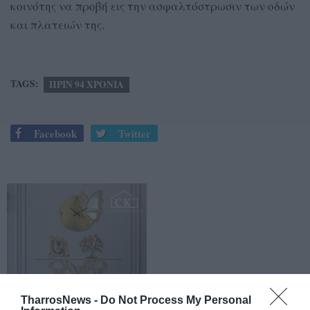
κοινότης να προβή εις την ασφαλτόστρωσιν των οδών
και πλατειών της.
TAGS:
ΠΡΙΝ 94 ΧΡΟΝΙΑ
Facebook
Twitter
TharrosNews -
Do Not Process My Personal