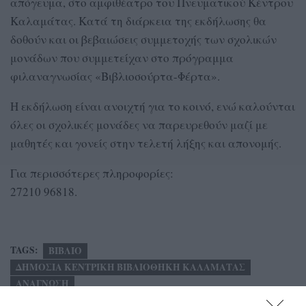
απόγευμα, στο αμφιθέατρο του Πνευματικού Κέντρου
Καλαμάτας. Κατά τη διάρκεια της εκδήλωσης θα
δοθούν και οι βεβαιώσεις συμμετοχής των σχολικών
μονάδων που συμμετείχαν στο πρόγραμμα
φιλαναγνωσίας «Βιβλιοσούρτα-Φέρτα».
Η εκδήλωση είναι ανοιχτή για το κοινό, ενώ καλούνται
όλες οι σχολικές μονάδες να παρευρεθούν μαζί με
μαθητές και γονείς στην τελετή λήξης και απονομής.
Για περισσότερες πληροφορίες:
27210 96818.
TAGS:
ΒΙΒΛΙΟ
ΔΗΜΟΣΙΑ ΚΕΝΤΡΙΚΗ ΒΙΒΛΙΟΘΗΚΗ ΚΑΛΑΜΑΤΑΣ
ΑΝΑΓΝΩΣΗ