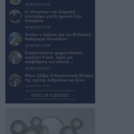
06/08/2026 22:02
Η «Αντιγόνη» του Σοφοκλή
επιστρέφει για 2η χρονιά στην
Καλαμάτα
06/08/2026 21:28
Ανοίγει ο δρόμος για τον Βιολογικό
Καθαρισμό Πεταλιδίου
06/08/2026 20:58
Ενεργοποιείται χρηματοδοτικό
εργαλείο 9 εκατ. ευρώ για
αναβάθμιση του οδικού…
06/08/2026 20:30
Βάσω Σέλβη: Η θεραπευτική δύναμη
της σχέσης ανθρώπου και ζώου
06/08/2026 20:00
Νέα παράταση για τα δίκτυα
ΟΛΕΣ ΟΙ ΕΙΔΗΣΕΙΣ
ύδρευσης στον άξονα Μεσσήνη –…
06/08/2026 19:30
«Πράσινο φως» για τη μετατροπή
του Παλαιού Γυμνασίου Πύλου σε…
06/08/2026 18:59