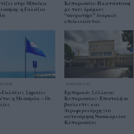
τίζει στην Μπούκα
Κυπαρισσία: Η κατάσταση
εσσήνης η Γαλάζια
με τους δρόμους
ία
“σουρωτήρι” διαρκώς
επιδεινώνεται
26 20:58
15/05/2026 13:52
«Γαλάζιες Σημαίες
Εμπορικός Σύλλογος
έτος η Μεσσηνία – Οι
Κυπαρισσίας: Επιστολή σε
λίες
βουλευτές και
περιφερειάρχη για
αυτονόμηση Νοσοκομείου
Κυπαρισσίας