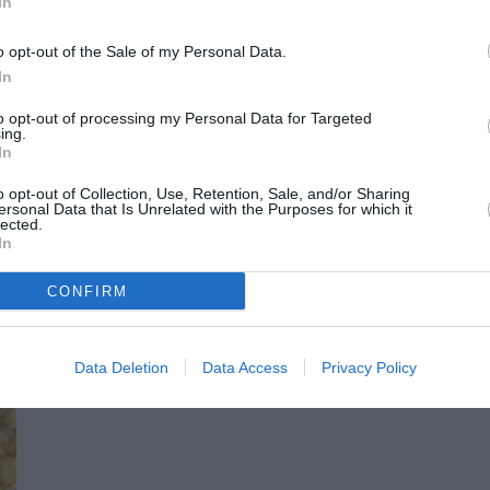
από τη διαρκή στασιμότητα και τη λογική του “δεν
In
o opt-out of the Sale of my Personal Data.
In
to opt-out of processing my Personal Data for Targeted
ΙΑΣ
ΓΑΛΑΖΙΑ ΣΗΜΑΙΑ
Αϊ-Λαγούδης
ΠΑΡΑΛΙΑ Αϊ-Λαγούδη
ing.
In
o opt-out of Collection, Use, Retention, Sale, and/or Sharing
ersonal Data that Is Unrelated with the Purposes for which it
lected.
In
CONFIRM
Data Deletion
Data Access
Privacy Policy