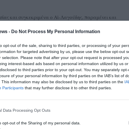
σσίας και συγκεκριμένα ο Αϊ-Λαγούδης, παραμένει και
τη φυσική ομορφιά, τη δυναμική και τη σημασία της
ews -
Do Not Process My Personal Information
Μεσσηνίας.
λέον να θεωρείται “σύμπτωση” ή κάτι δευτερεύον.
to opt-out of the sale, sharing to third parties, or processing of your per
formation for targeted advertising by us, please use the below opt-out s
να έλλειψης σχεδιασμού, διεκδίκησης και ουσιαστικής
r selection. Please note that after your opt-out request is processed y
.
eing interest-based ads based on personal information utilized by us or
disclosed to third parties prior to your opt-out. You may separately opt-
δύουν συστηματικά στην εικόνα, τις υποδομές, την
losure of your personal information by third parties on the IAB’s list of
λιών τους, η Κυπαρισσία εξακολουθεί να μένει πίσω,
. This information may also be disclosed by us to third parties on the
IA
Participants
that may further disclose it to other third parties.
ωρίς τα αποτελέσματα που θα περίμενε κανείς από έναν
 σημαία σε μία παραλία. Είναι δείκτης ποιότητας,
l Data Processing Opt Outs
προς κατοίκους και επισκέπτες.
o opt-out of the Sharing of my personal data.