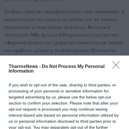
Το θέμα «Από την παραβατικότητα στην προστασία: η
οικογένεια και το σχολείο ως ασπίδα για τα παιδιά»
παρουσίασε η επιμελήτρια Ανηλίκων, Κοινωνική
Λειτουργός MSc Αγγελική Ρουμελιώτου, ενώ για την
«Ψηφιακή παιδεία και χρήση του διαδικτύου σε παιδιά
και εφήβους» μίλησε η παιδοψυχίατρος Παναγιώτα
Μπαντή. «Τη δύναμη των μικρών πραγμάτων στις
σχέσεις μας με τα παιδιά: πρόληψη της βίας μέσα από
TharrosNews -
Do Not Process My Personal
Information
την καθημερινή επικοινωνία» παρουσίασε ο ψυχολόγος
MSc – ψυχοθεραπευτής, ψυχολόγος αξιωματικός της
If you wish to opt-out of the sale, sharing to third parties, or
ΕΛΑΣ Παναγιώτης Σχοινοχωρίτης.
processing of your personal or sensitive information for
targeted advertising by us, please use the below opt-out
Η ημερίδα ολοκληρώθηκε με τοποθετήσεις των
section to confirm your selection. Please note that after your
ομιλητών επί των ερωτήσεων και αποριών του κοινού.
opt-out request is processed you may continue seeing
interest-based ads based on personal information utilized by
us or personal information disclosed to third parties prior to
your opt-out. You may separately opt-out of the further