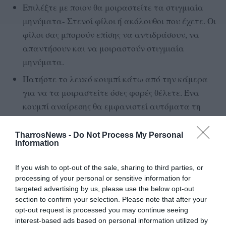
Επιλέξτε με ποιον θα μοιραστείτε τα στιγμιαία
μηνύματα- Στενοί φίλοι ή ακόλουθοι που έχετε. Οι
φίλοι σας μπορούν επίσης να αντιδράσουν, να
απαντήσουν και να μοιραστούν στιγμιαία
μηνύματα.
Πατήστε το λευκό κουμπί κάτω από την κάμερα
για να τα μοιραστείτε όσες φορές θέλετε. Ένα
κουμπί αναίρεσης θα εμφανιστεί αυτόματα τη
στιγμή που θα μοιραστείτε ένα στιγμιαίο μήνυμα
σε περίπτωση που θέλετε να το αναιρέσετε
TharrosNews -
Do Not Process My Personal
Information
γρήγορα πριν κοινοποιηθεί σε φίλους.
Τα στιγμιαία μηνύματα που μοιράζεστε θα
If you wish to opt-out of the sale, sharing to third parties, or
εμφανίζονται ως στοίβα φωτογραφιών στην κάτω
processing of your personal or sensitive information for
targeted advertising by us, please use the below opt-out
δεξιά γωνία των εισερχομένων των φίλων σας και
section to confirm your selection. Please note that after your
θα εξαφανίζονται μετά την προβολή τους».
opt-out request is processed you may continue seeing
interest-based ads based on personal information utilized by