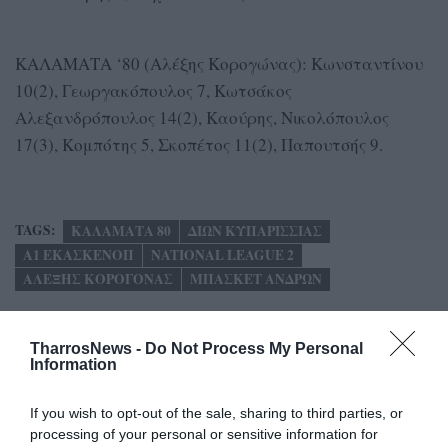
ΚΑΛΑΜΑΤΑ ‘80 (Αλέξης Κορογώνας): Κωνσταντίνου
10(2), Γεωργακόπουλος 7, Κωτσάκος
Αλεξανδρόπουλος 14(2), Καούρης, Νικολόπουλος
17(3), Κομπότης 5, Σκοπέτος 11(2), Παπουτσής 9.
TAGS:
ΚΑΛΑΜΑΤΑ 80
ΔΙΩΝ ΚΥΠΑΡΙΣΣΙΑΣ
Α1 ΕΚΑΣΚΕΝΟΠ
NATIONAL LEAGUE 2
ΑΛΕΞΗΣ ΚΟΡΟΓΟΝΑΣ
ΜΠΑΣΚΕΤ ΑΝΔΡΩΝ
Facebook
Twitter
TharrosNews -
Do Not Process My Personal
Information
If you wish to opt-out of the sale, sharing to third parties, or
processing of your personal or sensitive information for