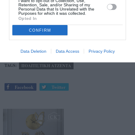
I want to opt-out of Collection, Use,
Retention, Sale, and/or Sharing of my
ΕΠΕΤΕΙΑΚΕΣ
Personal Data that Is Unrelated with the
Purposes for which it was collected.
Εκδήλωση μνήμης για τον Παπαφλέσσα και τους
Opted In
πεσόντες Δραϊναίους στη Δημοτική Κοινότητα
CONFIRM
Δραΐνας
Κυριακή 17/5, 12.00 μ.
Data Deletion
Data Access
Privacy Policy
TAGS:
ΠΟΛΙΤΙΣΤΙΚΗ ΑΤΖΕΝΤΑ
Facebook
Twitter