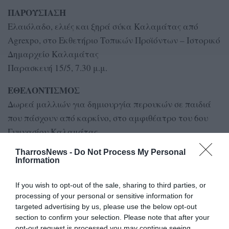
ΠΑΡΟΥΣΙΑΣΗ
Ελαιόλαδο, ελιές και ξηρά σύκα Καλαμάτας από
Agrexpo, στο Εκθετήριο Τοπικών Προϊόντων – Ιστορικό
Δημαρχείο Καλαμάτας
Παρασκευή 15/5, 7.30 μ.μ.
ΕΘΕΛΟΝΤΙΣΜΟΣ
Δωρεά μαλλιών για δημιουργία περουκών σε παιδιά
που πάσχουν από καρκίνο, στο αμφιθέατρο του 6ου
Γυμνασίου Καλαμάτας
Κυριακή 17/5, από τις 10.00 π.μ
TharrosNews -
Do Not Process My Personal
Information
ΟΜΙΛΙΕΣ
Εκδήλωση για τον γάμο ομόφυλων και την υιοθεσία
If you wish to opt-out of the sale, sharing to third parties, or
«Γάμος ομοφύλων και υιοθεσία: φιλοσοφικοί και
processing of your personal or sensitive information for
targeted advertising by us, please use the below opt-out
ψυχολογικοί προβληματισμοί» από Κόμβο Ιδεών homo
section to confirm your selection. Please note that after your
universalis, στην αίθουσα εκδηλώσεων της εφημερίδας
opt-out request is processed you may continue seeing