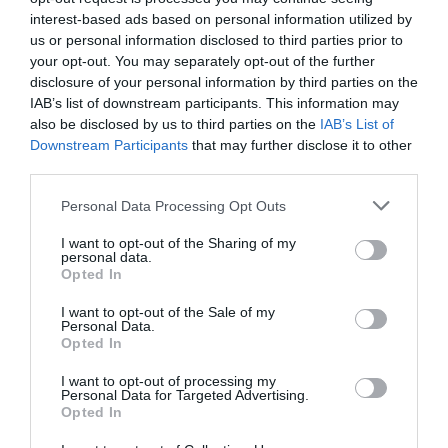
«Ελευθερία» (Γεωργούλη 26, Καλαμάτα)
interest-based ads based on personal information utilized by
Παρασκευή 15/5, 7.30 μ.μ.
us or personal information disclosed to third parties prior to
your opt-out. You may separately opt-out of the further
ΕΞΟΡΜΗΣΕΙΣ
disclosure of your personal information by third parties on the
IAB’s list of downstream participants. This information may
Εξόρμηση στο Μαίναλο και στο γραφικό Βαλτεσινίκο
also be disclosed by us to third parties on the
IAB’s List of
με Ορειβατικό Σύλλογο Καλαμάτας. Πληροφορίες και
Downstream Participants
that may further disclose it to other
δηλώσεις συμμετοχής: Σταύρος Καλιανιώτης
third parties.
(6945750683, απογευματινές ώρες)
Personal Data Processing Opt Outs
Κυριακή 17/5, 7.00 π.μ.
I want to opt-out of the Sharing of my
personal data.
-«Ο Ευκλής» στην 13η Ανθοκομική Έκθεση:
Opted In
φωτογραφικό υλικό από τις δράσεις των τμημάτων
I want to opt-out of the Sale of my
του και μπαζάρ βιβλίου
Personal Data.
-Δράση για τη χαρά & τη δύναμη της ανάγνωσης στην
Opted In
εκπαίδευση στη Βιβλιοθήκη του Γυμνασίου
I want to opt-out of processing my
Personal Data for Targeted Advertising.
Κυπαρισσίας
Opted In
Παρασκευή 15/5, 7.00 μ.μ.