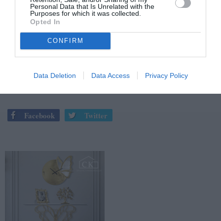
Personal Data that Is Unrelated with the
Purposes for which it was collected.
Opted In
Πλέον το Ανακριτικό της Πυροσβεστικής διερευνά από
πού ξεκίνησε η φωτιά.
CONFIRM
Data Deletion
Data Access
Privacy Policy
TAGS:
ΦΩΤΙΑ
ΦΩΤΙΑ ΣΕ ΕΠΙΧΕΙΡΗΣΗ
Facebook
Twitter