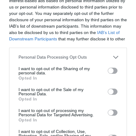
interest-based ads based on personal information utilized by
της επιχείρησης που λειτουργεί πάνω από 50 χρόνια
us or personal information disclosed to third parties prior to
και απασχολεί πάνω από 20 άτομα.
your opt-out. You may separately opt-out of the further
disclosure of your personal information by third parties on the
Σύμφωνα δε με πληροφορίες όταν η επιχείρηση
IAB’s list of downstream participants. This information may
also be disclosed by us to third parties on the
IAB’s List of
έκλεινε κάθε μεσημέρι, οι εργαζόμενοι κατέβαζαν τους
Downstream Participants
that may further disclose it to other
διακόπτες για να μην υπάρξει κίνδυνος πυρκαγιάς.
third parties.
Personal Data Processing Opt Outs
I want to opt-out of the Sharing of my
personal data.
Opted In
I want to opt-out of the Sale of my
Personal Data.
Opted In
I want to opt-out of processing my
Personal Data for Targeted Advertising.
Opted In
I want to opt-out of Collection, Use,
Retention, Sale, and/or Sharing of my